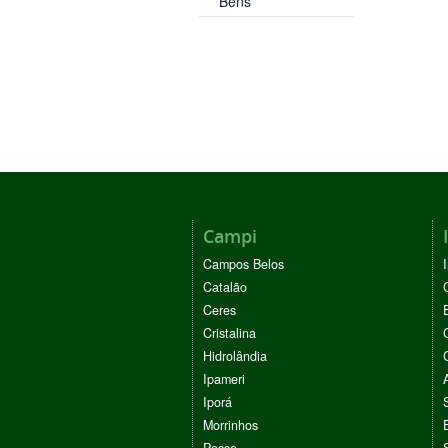
Bens
Campi
Campos Belos
Catalão
Ceres
Cristalina
Hidrolândia
Ipameri
Iporá
Morrinhos
Posse