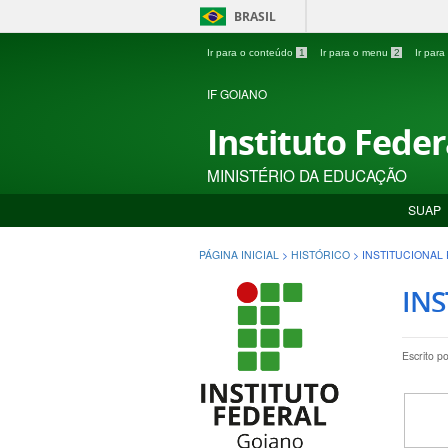
BRASIL
Ir para o conteúdo
1
Ir para o menu
2
Ir par
IF GOIANO
Instituto Fede
MINISTÉRIO DA EDUCAÇÃO
SUAP
PÁGINA INICIAL
>
HISTÓRICO
>
INSTITUCIONAL
INS
Escrito p