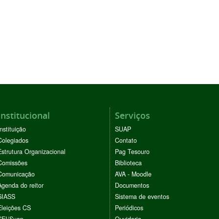
Institucional
Serviços
Instituição
SUAP
Colegiados
Contato
Estrutura Organizacional
Pag Tesouro
Comissões
Biblioteca
Comunicação
AVA - Moodle
Agenda do reitor
Documentos
SIASS
Sistema de eventos
Eleições CS
Periódicos
SEI/Suap
Ouvidoria