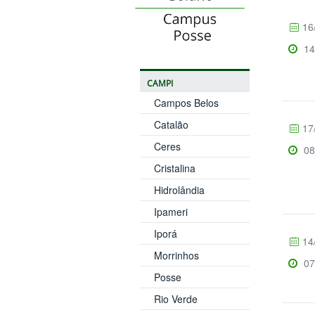
16
14
CAMPI
Campos Belos
Catalão
17
Ceres
08
Cristalina
Hidrolândia
Ipameri
Iporá
14
Morrinhos
07
Posse
Rio Verde