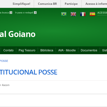
Simplifique!
Comunica BR
Participe
Acesso à infor
ACESSI
a a busca
3
Ir para o rodapé
4
ral Goiano
Contato
Pag Tesouro
Biblioteca
AVA - Moodle
Documentos
Sis
 POSSE
TITUCIONAL POSSE
or
Ascom