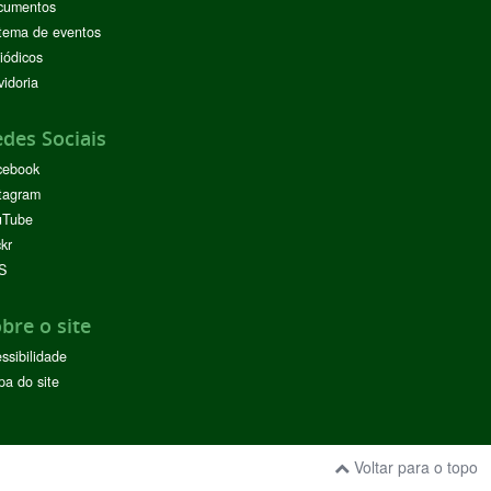
cumentos
tema de eventos
iódicos
idoria
des Sociais
cebook
tagram
uTube
ckr
S
bre o site
ssibilidade
a do site
Voltar para o topo