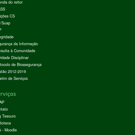
nda do reitor
ASS
ições CS
I/Suap
P
egridade
urança da Informação
nsulta à Comunidade
vidade Disciplinar
tocolo de Biossegurança
stão 2012-2019
etim de Serviços
rviços
AP
ntato
g Tesouro
lioteca
 - Moodle