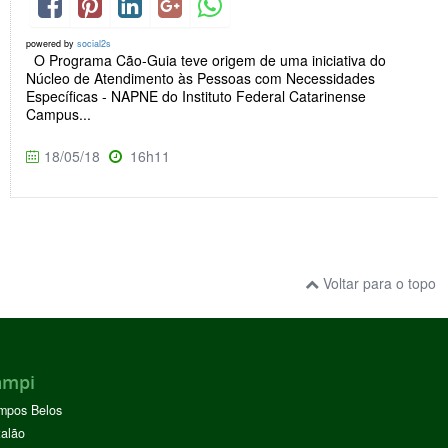
powered by
social2s
O Programa Cão-Guia teve origem de uma iniciativa do
Núcleo de Atendimento às Pessoas com Necessidades
Específicas - NAPNE do Instituto Federal Catarinense
Campus...
18/05/18
16h11
Voltar para o topo
ampi
mpos Belos
alão