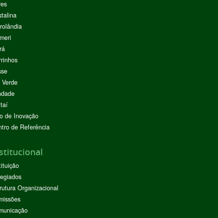
res
stalina
rolândia
meri
rá
rinhos
sse
 Verde
ndade
taí
o de Inovação
tro de Referência
stitucional
tituição
egiados
rutura Organizacional
missões
municação