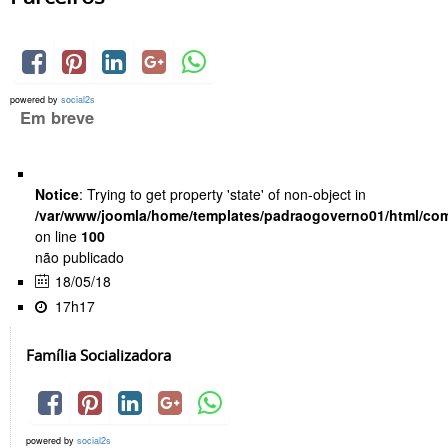
powered by
social2s
Em breve
Notice
: Trying to get property 'state' of non-object in
/var/www/joomla/home/templates/padraogoverno01/html/com
on line
100
não publicado
18/05/18
17h17
Família Socializadora
powered by
social2s