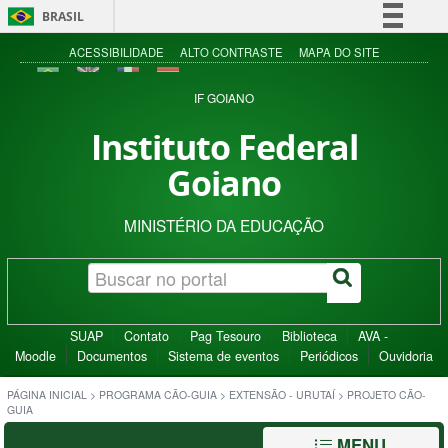
BRASIL
Simplifique!
ACESSIBILIDADE
ALTO CONTRASTE
MAPA DO SITE
Comunica BR
IF GOIANO
Participe
Instituto Federal
Acesso à informação
Goiano
Legislação
Canais
MINISTÉRIO DA EDUCAÇÃO
SUAP
Contato
Pag Tesouro
Biblioteca
AVA -
Moodle
Documentos
Sistema de eventos
Periódicos
Ouvidoria
PÁGINA INICIAL
>
PROGRAMA CÃO-GUIA
>
EXTENSÃO - URUTAÍ
>
PROJETO CÃO-
GUIA
MENU