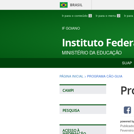
BRASIL
Ir para o conteúdo
1
Ir para o menu
2
Ir par
IF GOIANO
Instituto Fede
MINISTÉRIO DA EDUCAÇÃO
SUAP
PÁGINA INICIAL
>
PROGRAMA CÃO-GUIA
Pr
CAMPI
PESQUISA
powered b
Publicado
Fevereir
ACESSO À
INFORMAÇÃO