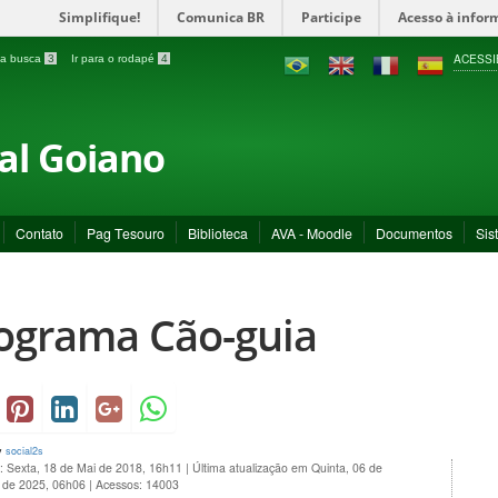
Simplifique!
Comunica BR
Participe
Acesso à infor
ACESSI
a a busca
3
Ir para o rodapé
4
ral Goiano
Contato
Pag Tesouro
Biblioteca
AVA - Moodle
Documentos
Sis
ograma Cão-guia
y
social2s
: Sexta, 18 de Mai de 2018, 16h11
|
Última atualização em Quinta, 06 de
o de 2025, 06h06
|
Acessos: 14003