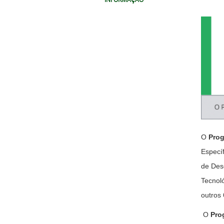
O
Pro
Especí
de Des
Tecnol
outros 
O
Pro