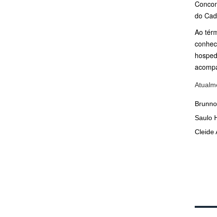
Concomi
do Cad
Ao tér
conhec
hosped
acompa
Atualm
Brunno
Saulo H
Cleide 