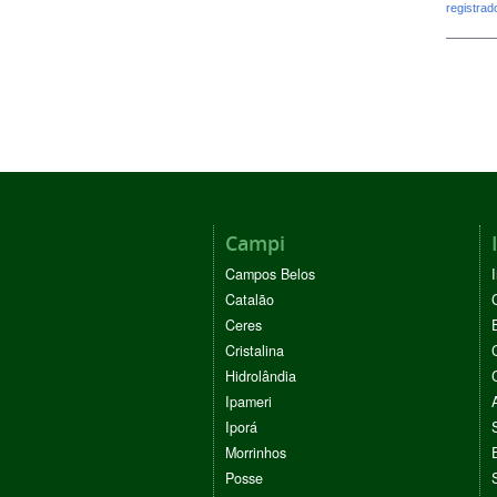
registra
Campi
Campos Belos
Catalão
Ceres
Cristalina
Hidrolândia
Ipameri
Iporá
Morrinhos
Posse