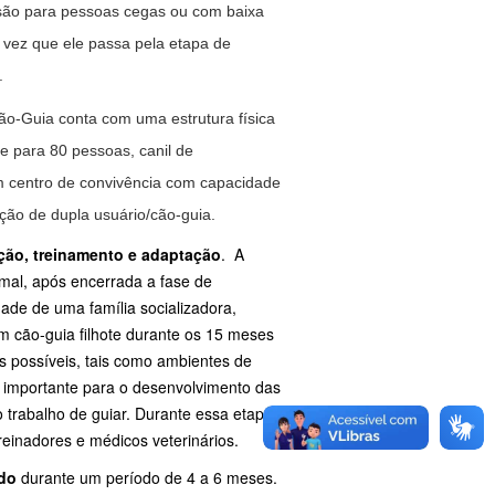
usão para pessoas cegas ou com baixa
vez que ele passa pela etapa de
o.
-Guia conta com uma estrutura física
e para 80 pessoas, canil de
um centro de convivência com capacidade
ação de dupla usuário/cão-guia.
ação, treinamento e adaptação
. A
mal, após encerrada a fase de
de de uma família socializadora,
um cão-guia filhote durante os 15 meses
s possíveis, tais como ambientes de
 é importante para o desenvolvimento das
o trabalho de guiar. Durante essa etapa
treinadores e médicos veterinários.
ado
durante um período de 4 a 6 meses.