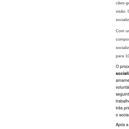
cães-g
visão.
social
Com um
compost
sociali
para 10
O proc
social
amamen
voluntá
seguint
trabalh
três pr
o socia
Após a 