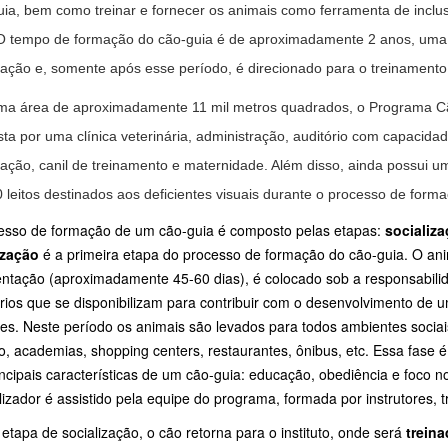
uia, bem como treinar e fornecer os animais como ferramenta de incl
 O tempo de formação do cão-guia é de aproximadamente 2 anos, uma 
ização e, somente após esse período, é direcionado para o treinament
a área de aproximadamente 11 mil metros quadrados, o Programa Cão
a por uma clínica veterinária, administração, auditório com capacidad
zação, canil de treinamento e maternidade. Além disso, ainda possui 
 leitos destinados aos deficientes visuais durante o processo de form
esso de formação de um cão-guia é composto pelas etapas:
socializ
ização
é a primeira etapa do processo de formação do cão-guia. O ani
tação (aproximadamente 45-60 dias), é colocado sob a responsabilida
rios que se disponibilizam para contribuir com o desenvolvimento de 
es. Neste período os animais são levados para todos ambientes sociai
o, academias, shopping centers, restaurantes, ônibus, etc. Essa fase
incipais características de um cão-guia: educação, obediência e foco n
lizador é assistido pela equipe do programa, formada por instrutores, 
etapa de socialização, o cão retorna para o instituto, onde será
trein