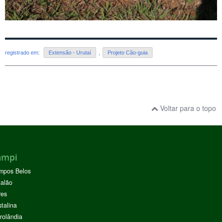
registrado em:
Extensão - Urutaí
,
Projeto Cão-guia
Voltar para o topo
ampi
mpos Belos
alão
res
stalina
rolândia