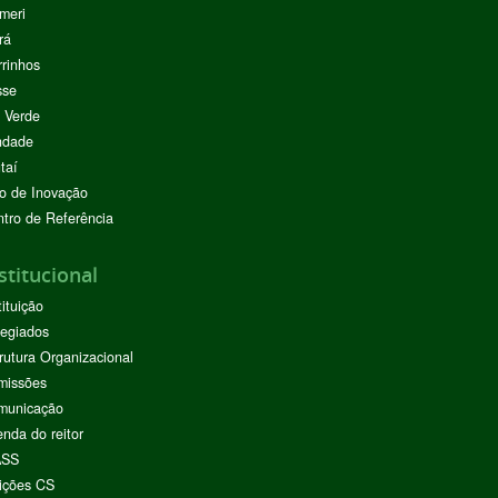
meri
rá
rinhos
sse
 Verde
ndade
taí
o de Inovação
tro de Referência
stitucional
tituição
egiados
rutura Organizacional
missões
municação
nda do reitor
ASS
ições CS