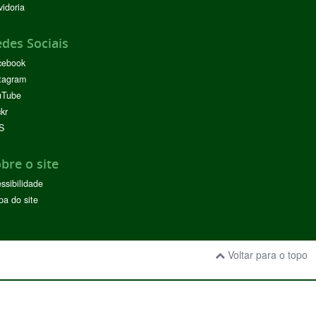
idoria
des Sociais
cebook
tagram
uTube
ckr
S
bre o site
ssibilidade
a do site
Voltar para o topo