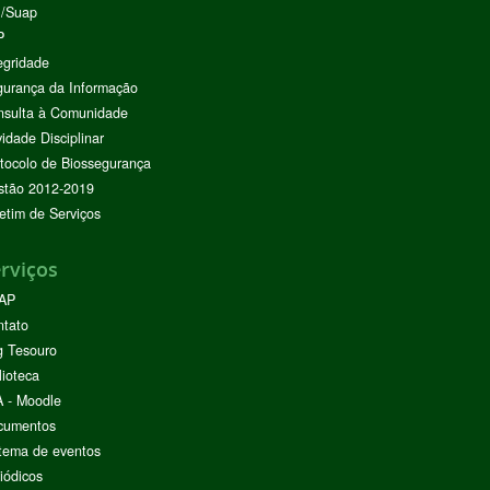
I/Suap
P
egridade
urança da Informação
nsulta à Comunidade
vidade Disciplinar
tocolo de Biossegurança
stão 2012-2019
etim de Serviços
rviços
AP
ntato
g Tesouro
lioteca
 - Moodle
cumentos
tema de eventos
iódicos