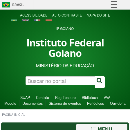
BRASIL
Simplifique!
ACESSIBILIDADE
ALTO CONTRASTE
MAPA DO SITE
Comunica BR
IF GOIANO
Participe
Instituto Federal
Acesso à informação
Goiano
Legislação
Canais
MINISTÉRIO DA EDUCAÇÃO
SUAP
Contato
Pag Tesouro
Biblioteca
AVA -
Moodle
Documentos
Sistema de eventos
Periódicos
Ouvidoria
PÁGINA INICIAL
MENU