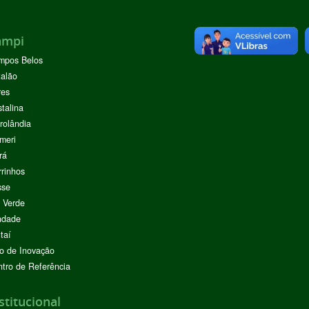
ampi
mpos Belos
alão
res
stalina
rolândia
meri
rá
rinhos
sse
 Verde
ndade
taí
o de Inovação
tro de Referência
stitucional