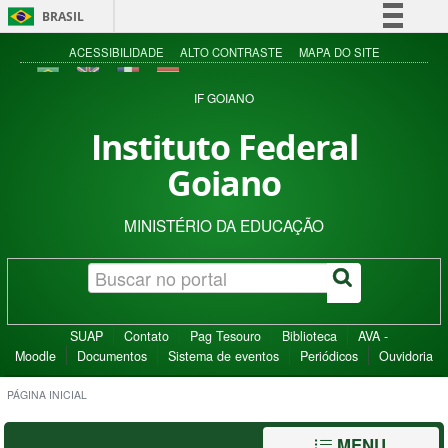
BRASIL
Simplifique!
ACESSIBILIDADE
ALTO CONTRASTE
MAPA DO SITE
Comunica BR
IF GOIANO
Participe
Instituto Federal
Acesso à informação
Goiano
Legislação
Canais
MINISTÉRIO DA EDUCAÇÃO
SUAP
Contato
Pag Tesouro
Biblioteca
AVA -
Moodle
Documentos
Sistema de eventos
Periódicos
Ouvidoria
PÁGINA INICIAL
MENU