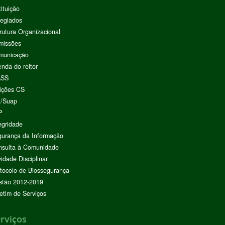
tituição
egiados
rutura Organizacional
missões
municação
nda do reitor
ASS
ições CS
I/Suap
P
egridade
urança da Informação
nsulta à Comunidade
vidade Disciplinar
tocolo de Biossegurança
stão 2012-2019
etim de Serviços
rviços