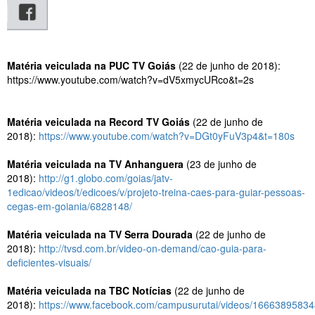
Matéria veiculada na PUC TV Goiás
(22 de junho de 2018):
https://www.youtube.com/watch?v=dV5xmycURco&t=2s
Matéria veiculada na Record TV Goiás
(22 de junho de
2018):
https://www.youtube.com/watch?v=DGt0yFuV3p4&t=180s
Matéria veiculada na TV Anhanguera
(23 de junho de
2018):
http://g1.globo.com/goias/jatv-
1edicao/videos/t/edicoes/v/projeto-treina-caes-para-guiar-pessoas-
cegas-em-goiania/6828148/
Matéria veiculada na TV Serra Dourada
(22 de junho de
2018):
http://tvsd.com.br/video-on-demand/cao-guia-para-
deficientes-visuais/
Matéria veiculada na TBC Notícias
(22 de junho de
2018):
https://www.facebook.com/campusurutai/videos/1666389583