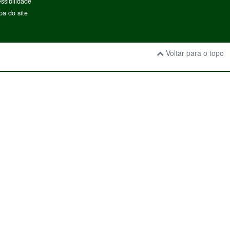
ssibilidade
a do site
Voltar para o topo