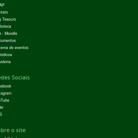
AP
ntato
g Tesouro
lioteca
 - Moodle
cumentos
tema de eventos
iódicos
idoria
des Sociais
cebook
tagram
uTube
ckr
S
bre o site