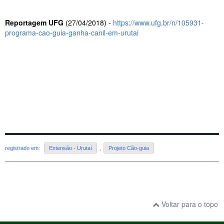
Reportagem UFG
(27/04/2018) -
https://www.ufg.br/n/105931-
programa-cao-guia-ganha-canil-em-urutai
registrado em:
Extensão - Urutaí
,
Projeto Cão-guia
Voltar para o topo