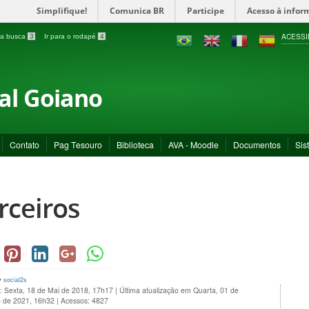
Simplifique!
Comunica BR
Participe
Acesso à infor
ACESSI
a a busca
3
Ir para o rodapé
4
ral Goiano
Contato
Pag Tesouro
Biblioteca
AVA - Moodle
Documentos
Sis
rceiros
y
social2s
: Sexta, 18 de Mai de 2018, 17h17
|
Última atualização em Quarta, 01 de
 de 2021, 16h32
|
Acessos: 4827