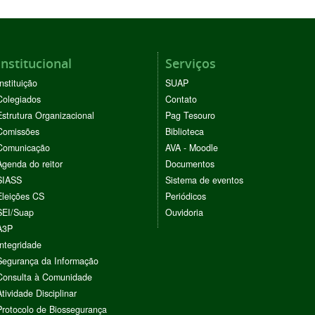
Institucional
Serviços
Instituição
SUAP
Colegiados
Contato
Estrutura Organizacional
Pag Tesouro
Comissões
Biblioteca
Comunicação
AVA - Moodle
Agenda do reitor
Documentos
SIASS
Sistema de eventos
Eleições CS
Periódicos
SEI/Suap
Ouvidoria
A3P
Integridade
Segurança da Informação
Consulta à Comunidade
Atividade Disciplinar
Protocolo de Biossegurança