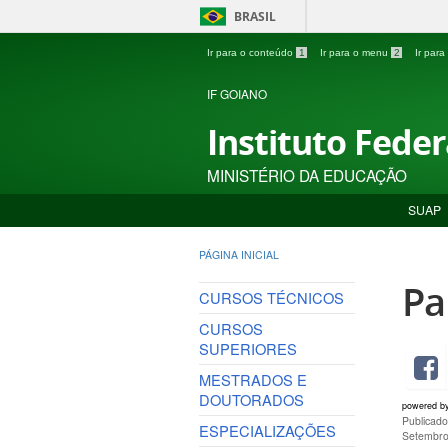
BRASIL
Ir para o conteúdo
1
Ir para o menu
2
Ir par
IF GOIANO
Instituto Fede
MINISTÉRIO DA EDUCAÇÃO
SUAP
PÁGINA INICIAL
Pa
CURSOS TÉCNICOS
CURSOS
SUPERIORES
MESTRADOS E
DOUTORADOS
powered b
Publicado
ESPECIALIZAÇÕES
Setembro