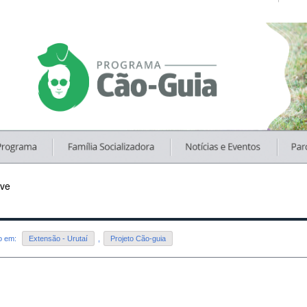
ve
do em:
Extensão - Urutaí
,
Projeto Cão-guia