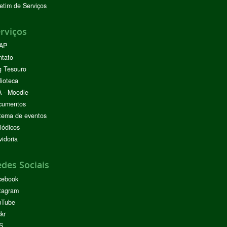
etim de Serviços
rviços
AP
ntato
g Tesouro
lioteca
 - Moodle
cumentos
tema de eventos
iódicos
idoria
des Sociais
cebook
tagram
uTube
ckr
S