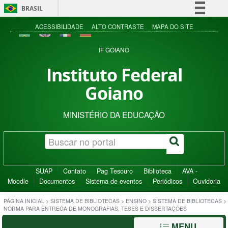
BRASIL
Simplifique!
ACESSIBILIDADE
ALTO CONTRASTE
MAPA DO SITE
Comunica BR
IF GOIANO
Participe
Instituto Federal
Acesso à informação
Goiano
Legislação
Canais
MINISTÉRIO DA EDUCAÇÃO
SUAP
Contato
Pag Tesouro
Biblioteca
AVA -
Moodle
Documentos
Sistema de eventos
Periódicos
Ouvidoria
PÁGINA INICIAL
>
SISTEMA DE BIBLIOTECAS
>
ENSINO
>
SISTEMA DE BIBLIOTECAS
>
NORMA PARA ENTREGA DE MONOGRAFIAS, TESES E DISSERTAÇÕES
MENU