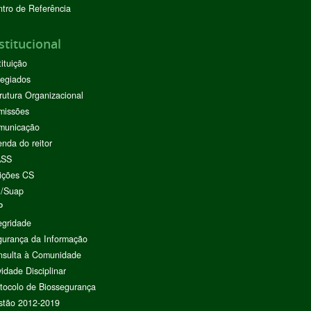
tro de Referência
stitucional
tituição
egiados
rutura Organizacional
missões
municação
nda do reitor
ASS
ições CS
I/Suap
P
egridade
urança da Informação
nsulta à Comunidade
vidade Disciplinar
tocolo de Biossegurança
stão 2012-2019