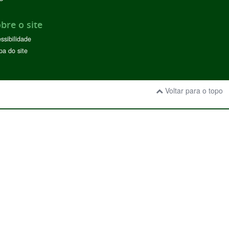
bre o site
ssibilidade
a do site
Voltar para o topo