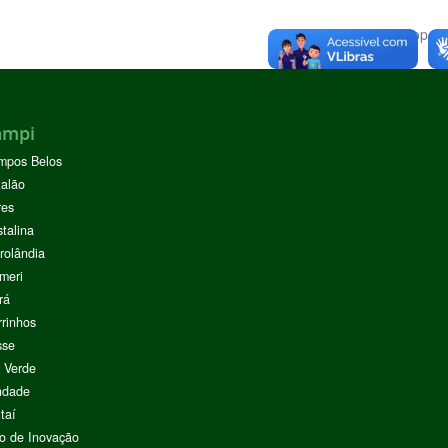
Voltar para o topo
ampi
mpos Belos
alão
res
stalina
rolândia
meri
rá
rinhos
sse
 Verde
ndade
taí
o de Inovação