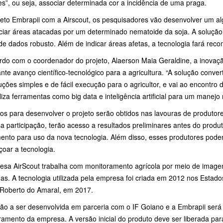
s”, ou seja, associar determinada cor a incidência de uma praga.
jeto Embrapii com a Airscout, os pesquisadores vão desenvolver um al
ciar áreas atacadas por um determinado nematoide da soja. A solução c
de dados robusto. Além de indicar áreas afetas, a tecnologia fará re
rdo com o coordenador do projeto, Alaerson Maia Geraldine, a inova
nte avanço científico-tecnológico para a agricultura. “A solução conv
ções simples e de fácil execução para o agricultor, e vai ao encontro 
iliza ferramentas como big data e inteligência artificial para um manejo 
s para desenvolver o projeto serão obtidos nas lavouras de produtore
a participação, terão acesso a resultados preliminares antes do prod
mento para uso da nova tecnologia. Além disso, esses produtores pod
çoar a tecnologia.
esa AirScout trabalha com monitoramento agrícola por meio de image
das. A tecnologia utilizada pela empresa foi criada em 2012 nos Estados
 Roberto do Amaral, em 2017.
ção a ser desenvolvida em parceria com o IF Goiano e a Embrapii será
amento da empresa. A versão inicial do produto deve ser liberada para