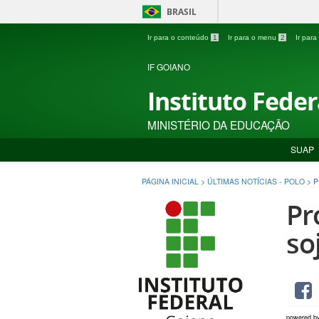
BRASIL
Ir para o conteúdo
1
Ir para o menu
2
Ir par
IF GOIANO
Instituto Fede
MINISTÉRIO DA EDUCAÇÃO
SUAP
PÁGINA INICIAL
>
ÚLTIMAS NOTÍCIAS - POLO
>
P
Pr
so
powered b