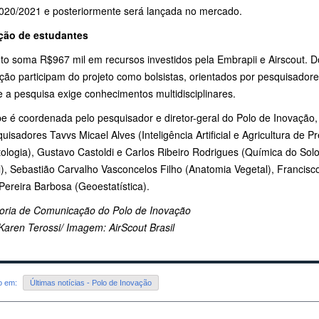
2020/2021 e posteriormente será lançada no mercado.
ção de estudantes
eto soma R$967 mil em recursos investidos pela Embrapii e Airscout. 
ção participam do projeto como bolsistas, orientados por pesquisador
 a pesquisa exige conhecimentos multidisciplinares.
pe é coordenada pelo pesquisador e diretor-geral do Polo de Inovação
uisadores Tavvs Micael Alves (Inteligência Artificial e Agricultura de 
logia), Gustavo Castoldi e Carlos Ribeiro Rodrigues (Química do Solo)
), Sebastião Carvalho Vasconcelos Filho (Anatomia Vegetal), Francisco 
Pereira Barbosa (Geoestatística).
oria de Comunicação do Polo de Inovação
Karen Terossi/ Imagem: AirScout Brasil
do em:
Últimas notícias - Polo de Inovação