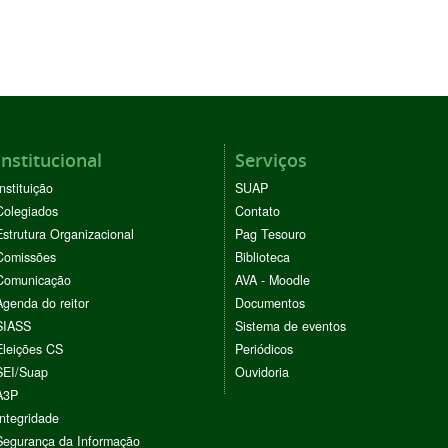
Institucional
Serviços
Instituição
SUAP
Colegiados
Contato
Estrutura Organizacional
Pag Tesouro
Comissões
Biblioteca
Comunicação
AVA - Moodle
Agenda do reitor
Documentos
SIASS
Sistema de eventos
Eleições CS
Periódicos
SEI/Suap
Ouvidoria
A3P
Integridade
Segurança da Informação