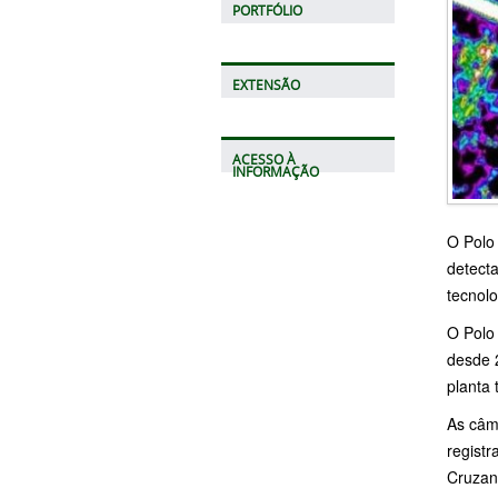
PORTFÓLIO
EXTENSÃO
ACESSO À
INFORMAÇÃO
O Polo
detect
tecnol
O Polo
desde 
planta 
As câm
regist
Cruzan