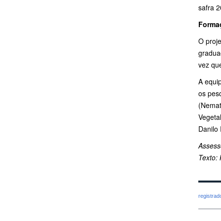
safra 
Forma
O proj
gradua
vez que
A equi
os pesq
(Nemato
Vegetal
Danilo 
Assess
Texto: 
registra