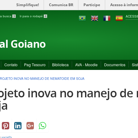
Simplifique!
Comunica BR
Participe
Acesso à infor
ACESSI
a a busca
3
Ir para o rodapé
4
ral Goiano
Contato
Pag Tesouro
Biblioteca
AVA - Moodle
Documentos
Sis
ROJETO INOVA NO MANEJO DE NEMATOIDE EM SOJA
ojeto inova no manejo d
ja
y
social2s