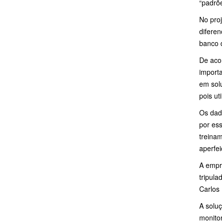
“padrõe
No pro
diferen
banco 
De aco
importa
em solu
pois ut
Os dado
por ess
treina
aperfei
A empr
tripula
Carlos
A solu
monitor