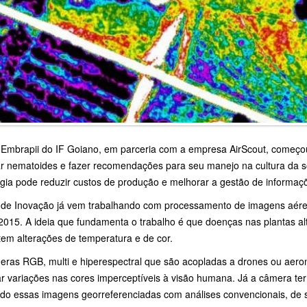
 Embrapii do IF Goiano, em parceria com a empresa AirScout, começo
ar nematoides e fazer recomendações para seu manejo na cultura da s
ogia pode reduzir custos de produção e melhorar a gestão de informa
 de Inovação já vem trabalhando com processamento de imagens aére
2015. A ideia que fundamenta o trabalho é que doenças nas plantas al
tem alterações de temperatura e de cor.
eras RGB, multi e hiperespectral que são acopladas a drones ou aero
rar variações nas cores imperceptíveis à visão humana. Já a câmera t
do essas imagens georreferenciadas com análises convencionais, de so