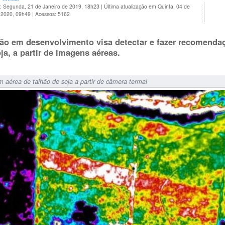
o: Segunda, 21 de Janeiro de 2019, 18h23
|
Última atualização em Quinta, 04 de
 2020, 09h49
|
Acessos: 5162
ão em desenvolvimento visa detectar e fazer recomenda
ja, a partir de imagens aéreas.
 aérea de talhão de soja a partir de câmera termal