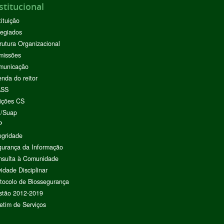
stitucional
tituição
egiados
rutura Organizacional
missões
municação
nda do reitor
ASS
ições CS
I/Suap
P
egridade
urança da Informação
nsulta à Comunidade
vidade Disciplinar
tocolo de Biossegurança
stão 2012-2019
etim de Serviços