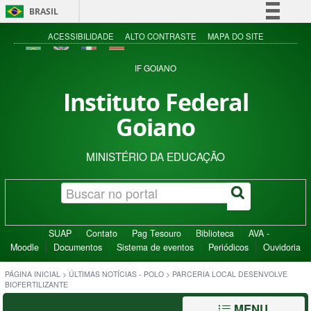
BRASIL
Simplifique!
ACESSIBILIDADE
ALTO CONTRASTE
MAPA DO SITE
Comunica BR
IF GOIANO
Participe
Instituto Federal
Acesso à informação
Goiano
Legislação
Canais
MINISTÉRIO DA EDUCAÇÃO
SUAP
Contato
Pag Tesouro
Biblioteca
AVA -
Moodle
Documentos
Sistema de eventos
Periódicos
Ouvidoria
PÁGINA INICIAL
>
ÚLTIMAS NOTÍCIAS - POLO
>
PARCERIA LOCAL DESENVOLVE
BIOFERTILIZANTE
MENU