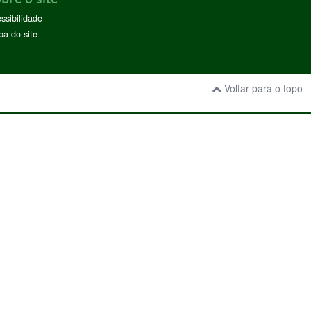
ssibilidade
a do site
Voltar para o topo