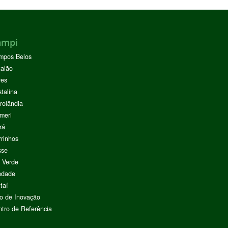
ampi
mpos Belos
alão
res
stalina
rolândia
meri
rá
rinhos
sse
 Verde
ndade
taí
o de Inovação
tro de Referência