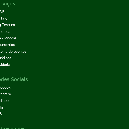
rviços
AP
ntato
g Tesouro
lioteca
 - Moodle
cumentos
tema de eventos
iódicos
idoria
des Sociais
cebook
tagram
uTube
ckr
S
bre o site