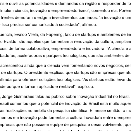
ais é ouvir as potencialidades e demandas da região e responder de
timulem ciência, inovação e empreendedorismo”, comentou ela. Porém,
 frentes demoram e exigem investimentos contínuos: “a inovação é um
 isso precisa ser comunicado à sociedade”, afirmou.
uência, Evaldo Vilela, da Fapemig, falou de startups e ambientes de 
o Evaldo, são aqueles que fomentam a renovação da cultura, amplian
xos, de forma colaborativa, empreendedora e inovadora. “A ciência e 
badoras, aceleradoras e parques tecnológicos, que são ambientes de i
 acrescentou ainda que a ciência vem fomentando novos negócios, se
 de startups. O presidente explicou que startups são empresas que at
lizada para oferecer soluções tecnológicas. “As startups estão levand
de porque o tornam aplicado e rentável”, explicou.
, Jorge Guimarães falou ao público sobre inovação industrial no Brasil
rapii comentou que o potencial de inovação do Brasil está muito aq
s realizações no âmbito da pesquisa científica. E, nesse sentido, o m
mentos em inovação pode fomentar a cultura inovadora entre o empresari
mpresas que não possuem equipe de pesquisa e desenvolvimento, que