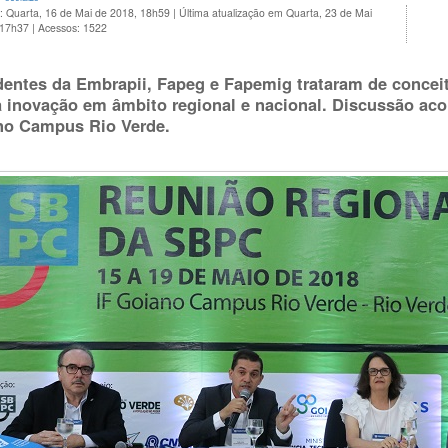
: Quarta, 16 de Mai de 2018, 18h59
|
Última atualização em Quarta, 23 de Mai
 17h37
|
Acessos: 1522
dentes da Embrapii, Fapeg e Fapemig trataram de conceit
a inovação em âmbito regional e nacional. Discussão ac
 no Campus Rio Verde.