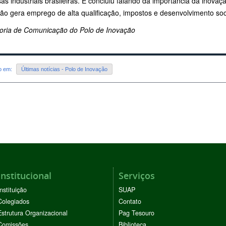
s industriais brasileiras. E concluiu falando da importância da inova
ão gera emprego de alta qualificação, impostos e desenvolvimento soci
oria de Comunicação do Polo de Inovação
do em:
Últimas notícias - Polo de Inovação
Institucional
Serviços
Instituição
SUAP
Colegiados
Contato
Estrutura Organizacional
Pag Tesouro
Comissões
Biblioteca