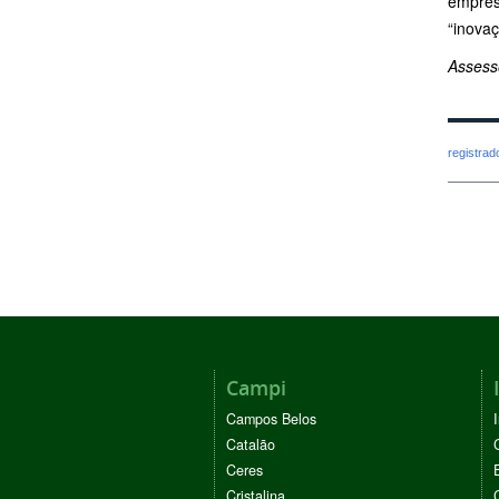
empresa
“inovaç
Assess
registra
Campi
Campos Belos
Catalão
Ceres
Cristalina