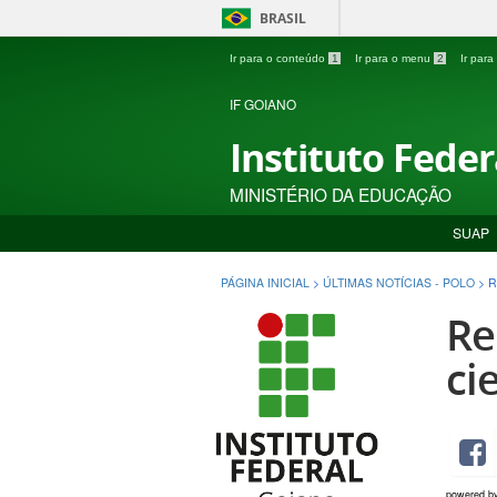
BRASIL
Ir para o conteúdo
1
Ir para o menu
2
Ir par
IF GOIANO
Instituto Fede
MINISTÉRIO DA EDUCAÇÃO
SUAP
PÁGINA INICIAL
>
ÚLTIMAS NOTÍCIAS - POLO
>
R
Re
ci
powered b