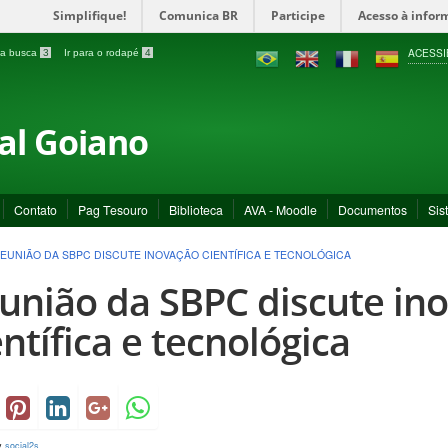
Simplifique!
Comunica BR
Participe
Acesso à infor
ACESSI
a a busca
3
Ir para o rodapé
4
ral Goiano
Contato
Pag Tesouro
Biblioteca
AVA - Moodle
Documentos
Sis
EUNIÃO DA SBPC DISCUTE INOVAÇÃO CIENTÍFICA E TECNOLÓGICA
união da SBPC discute in
entífica e tecnológica
y
social2s