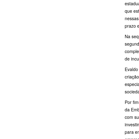
estadu
que es
nessas
prazo e
Na seq
segund
comple
de incu
Evaldo
criação
especia
socieda
Por fim
da Emb
com sua
investi
para e