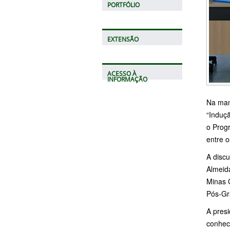
PORTFÓLIO
EXTENSÃO
ACESSO À
INFORMAÇÃO
Na manh
“Induçã
o Prog
entre o
A discu
Almeid
Minas G
Pós-Gr
A presi
conhec