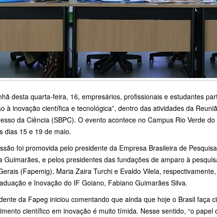
ã desta quarta-feira, 16, empresários, profissionais e estudantes pa
o à inovação científica e tecnológica”, dentro das atividades da Reuni
resso da Ciência (SBPC). O evento acontece no Campus Rio Verde do I
s dias 15 e 19 de maio.
ssão foi promovida pelo presidente da Empresa Brasileira de Pesquisa 
a Guimarães, e pelos presidentes das fundações de amparo à pesquis
erais (Fapemig), Maria Zaira Turchi e Evaldo Vilela, respectivamente,
aduação e Inovação do IF Goiano, Fabiano Guimarães Silva.
dente da Fapeg iniciou comentando que ainda que hoje o Brasil faça c
imento científico em inovação é muito tímida. Nesse sentido, “o pape