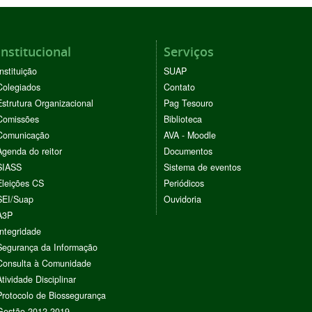
Institucional
Serviços
Instituição
SUAP
Colegiados
Contato
Estrutura Organizacional
Pag Tesouro
Comissões
Biblioteca
Comunicação
AVA - Moodle
Agenda do reitor
Documentos
SIASS
Sistema de eventos
Eleições CS
Periódicos
SEI/Suap
Ouvidoria
A3P
Integridade
Segurança da Informação
Consulta à Comunidade
Atividade Disciplinar
Protocolo de Biossegurança
Gestão 2012-2019