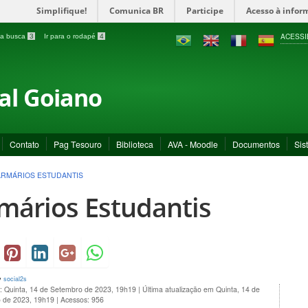
Simplifique!
Comunica BR
Participe
Acesso à infor
ACESSI
a a busca
3
Ir para o rodapé
4
ral Goiano
Contato
Pag Tesouro
Biblioteca
AVA - Moodle
Documentos
Sis
ARMÁRIOS ESTUDANTIS
mários Estudantis
y
social2s
o: Quinta, 14 de Setembro de 2023, 19h19
|
Última atualização em Quinta, 14 de
 de 2023, 19h19
|
Acessos: 956