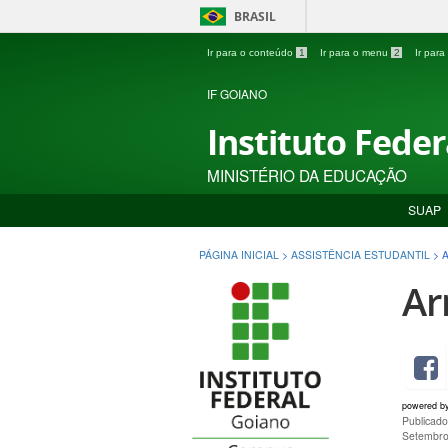
BRASIL
Ir para o conteúdo
1
Ir para o menu
2
Ir par
IF GOIANO
Instituto Fede
MINISTÉRIO DA EDUCAÇÃO
SUAP
PÁGINA INICIAL
>
ASSISTÊNCIA ESTUDANTIL
>
Ar
powered b
Publicad
Setembro