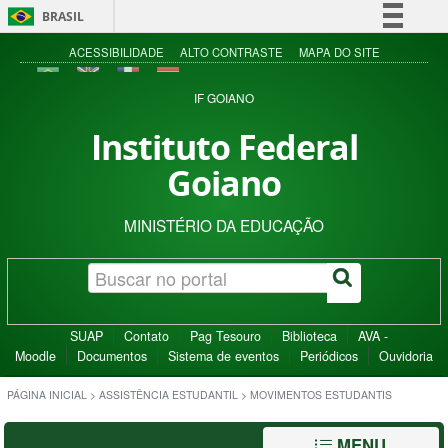
BRASIL
Simplifique!
ACESSIBILIDADE
ALTO CONTRASTE
MAPA DO SITE
Comunica BR
IF GOIANO
Participe
Instituto Federal
Acesso à informação
Goiano
Legislação
Canais
MINISTÉRIO DA EDUCAÇÃO
SUAP
Contato
Pag Tesouro
Biblioteca
AVA -
Moodle
Documentos
Sistema de eventos
Periódicos
Ouvidoria
PÁGINA INICIAL
>
ASSISTÊNCIA ESTUDANTIL
>
MOVIMENTOS ESTUDANTIS
MENU