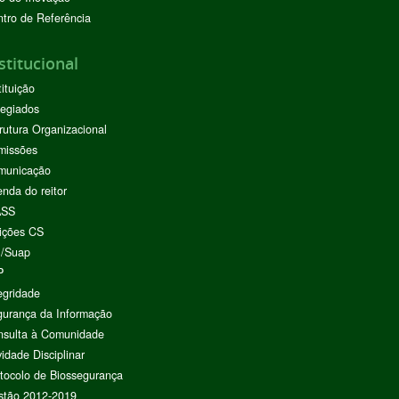
tro de Referência
stitucional
tituição
egiados
rutura Organizacional
missões
municação
nda do reitor
ASS
ições CS
I/Suap
P
egridade
urança da Informação
nsulta à Comunidade
vidade Disciplinar
tocolo de Biossegurança
stão 2012-2019