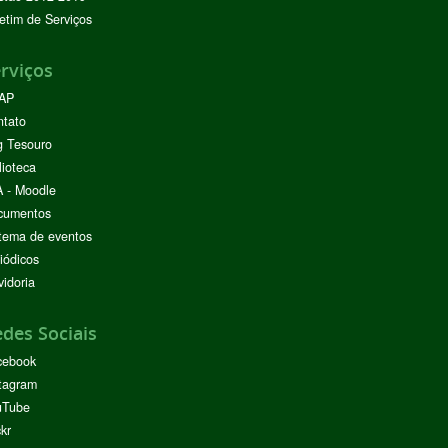
etim de Serviços
rviços
AP
ntato
g Tesouro
lioteca
 - Moodle
cumentos
tema de eventos
iódicos
idoria
des Sociais
cebook
tagram
uTube
ckr