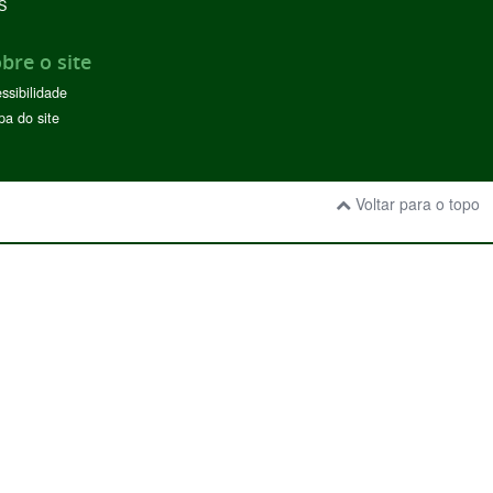
S
bre o site
ssibilidade
a do site
Voltar para o topo