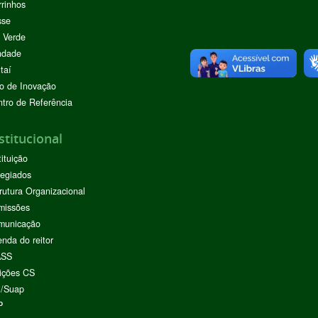
rinhos
sse
 Verde
ndade
taí
o de Inovação
tro de Referência
stitucional
tituição
egiados
rutura Organizacional
missões
municação
nda do reitor
ASS
ições CS
I/Suap
P