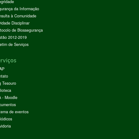
egridade
urança da Informação
nsulta à Comunidade
vidade Disciplinar
tocolo de Biossegurança
stão 2012-2019
etim de Serviços
rviços
AP
ntato
g Tesouro
lioteca
 - Moodle
cumentos
tema de eventos
iódicos
idoria