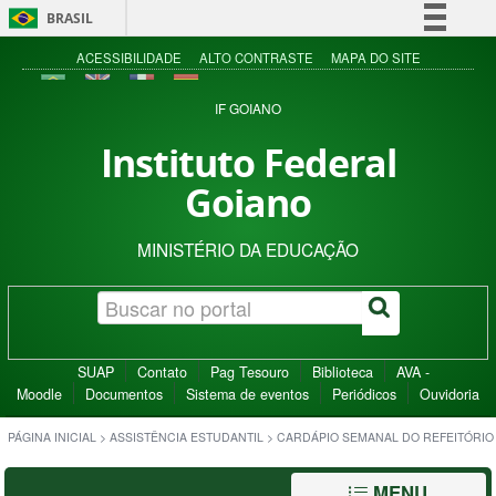
BRASIL
Simplifique!
ACESSIBILIDADE
ALTO CONTRASTE
MAPA DO SITE
Comunica BR
IF GOIANO
Participe
Instituto Federal
Acesso à informação
Goiano
Legislação
Canais
MINISTÉRIO DA EDUCAÇÃO
SUAP
Contato
Pag Tesouro
Biblioteca
AVA -
Moodle
Documentos
Sistema de eventos
Periódicos
Ouvidoria
PÁGINA INICIAL
>
ASSISTÊNCIA ESTUDANTIL
>
CARDÁPIO SEMANAL DO REFEITÓRIO
MENU