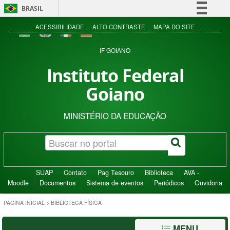
BRASIL
Simplifique!
ACESSIBILIDADE
ALTO CONTRASTE
MAPA DO SITE
Comunica BR
IF GOIANO
Participe
Instituto Federal
Acesso à informação
Goiano
Legislação
Canais
MINISTÉRIO DA EDUCAÇÃO
SUAP
Contato
Pag Tesouro
Biblioteca
AVA -
Moodle
Documentos
Sistema de eventos
Periódicos
Ouvidoria
PÁGINA INICIAL
>
BIBLIOTECA FÍSICA
MENU