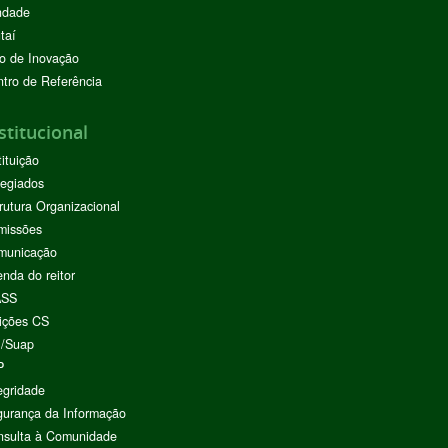
ndade
taí
o de Inovação
tro de Referência
stitucional
tituição
egiados
rutura Organizacional
missões
municação
nda do reitor
ASS
ições CS
I/Suap
P
egridade
urança da Informação
nsulta à Comunidade