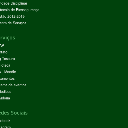
vidade Disciplinar
tocolo de Biossegurança
stão 2012-2019
etim de Serviços
rviços
AP
ntato
g Tesouro
lioteca
 - Moodle
cumentos
tema de eventos
iódicos
idoria
des Sociais
cebook
tagram