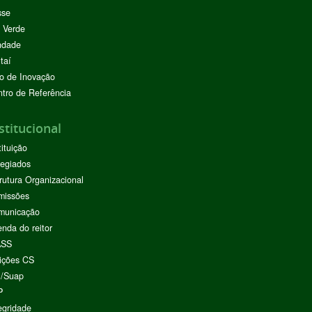
sse
 Verde
ndade
taí
o de Inovação
tro de Referência
stitucional
tituição
egiados
rutura Organizacional
missões
municação
nda do reitor
ASS
ições CS
I/Suap
P
egridade