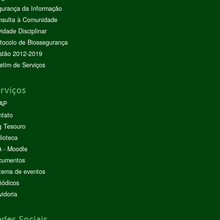
urança da Informação
nsulta à Comunidade
vidade Disciplinar
tocolo de Biossegurança
stão 2012-2019
etim de Serviços
rviços
AP
ntato
g Tesouro
lioteca
 - Moodle
cumentos
tema de eventos
iódicos
idoria
des Sociais