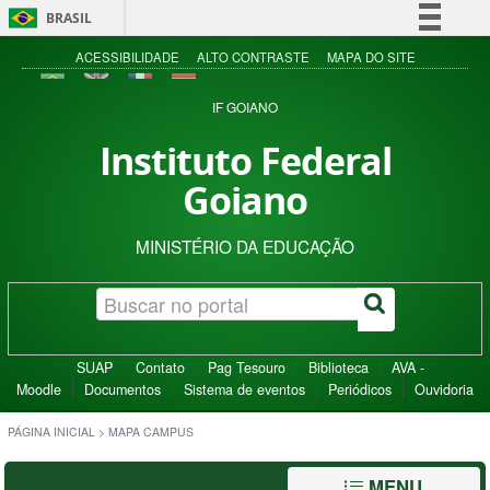
BRASIL
Simplifique!
ACESSIBILIDADE
ALTO CONTRASTE
MAPA DO SITE
Comunica BR
IF GOIANO
Participe
Instituto Federal
Acesso à informação
Goiano
Legislação
Canais
MINISTÉRIO DA EDUCAÇÃO
SUAP
Contato
Pag Tesouro
Biblioteca
AVA -
Moodle
Documentos
Sistema de eventos
Periódicos
Ouvidoria
PÁGINA INICIAL
>
MAPA CAMPUS
MENU