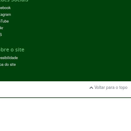
cebook
tagram
uTube
ckr
S
bre o site
ssibilidade
a do site
Voltar para o topo