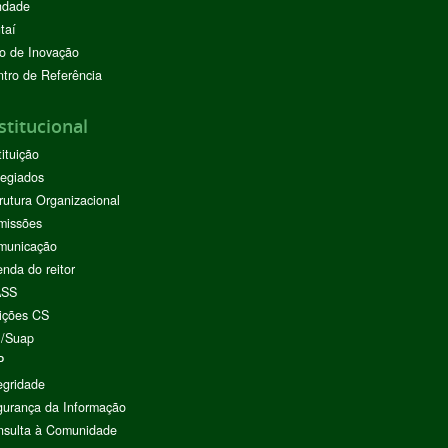
ndade
taí
o de Inovação
tro de Referência
stitucional
tituição
egiados
rutura Organizacional
missões
municação
nda do reitor
ASS
ições CS
I/Suap
P
egridade
urança da Informação
nsulta à Comunidade