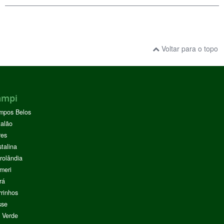
Voltar para o topo
ampi
mpos Belos
alão
res
stalina
rolândia
meri
rá
rinhos
sse
 Verde