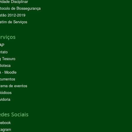
vidade Disciplinar
tocolo de Biossegurança
stão 2012-2019
etim de Serviços
rviços
AP
ntato
g Tesouro
lioteca
 - Moodle
cumentos
tema de eventos
iódicos
idoria
des Sociais
cebook
tagram