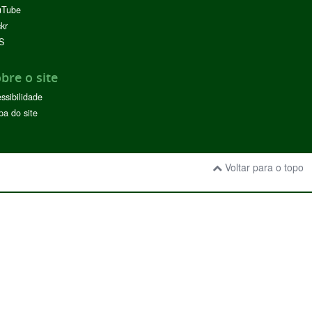
uTube
ckr
S
bre o site
ssibilidade
a do site
Voltar para o topo