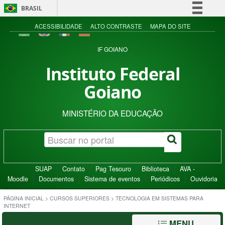
BRASIL
Simplifique!
ACESSIBILIDADE
ALTO CONTRASTE
MAPA DO SITE
Comunica BR
IF GOIANO
Participe
Instituto Federal
Acesso à informação
Goiano
Legislação
Canais
MINISTÉRIO DA EDUCAÇÃO
SUAP
Contato
Pag Tesouro
Biblioteca
AVA -
Moodle
Documentos
Sistema de eventos
Periódicos
Ouvidoria
PÁGINA INICIAL
>
CURSOS SUPERIORES
>
TECNOLOGIA EM SISTEMAS PARA
INTERNET
MENU