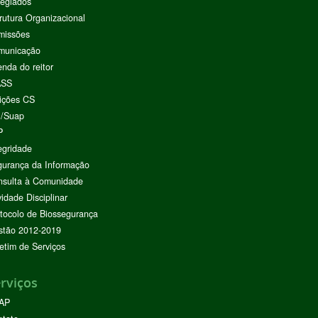
egiados
rutura Organizacional
missões
municação
nda do reitor
ASS
ições CS
I/Suap
P
egridade
urança da Informação
nsulta à Comunidade
vidade Disciplinar
tocolo de Biossegurança
stão 2012-2019
etim de Serviços
rviços
AP