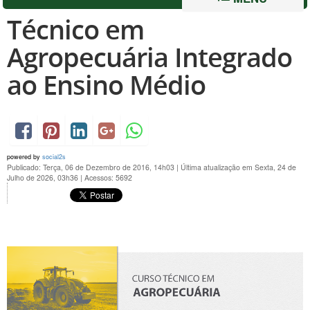
Técnico em
Agropecuária Integrado
ao Ensino Médio
powered by
social2s
Publicado: Terça, 06 de Dezembro de 2016, 14h03
|
Última atualização em Sexta, 24 de
Julho de 2026, 03h36
|
Acessos: 5692