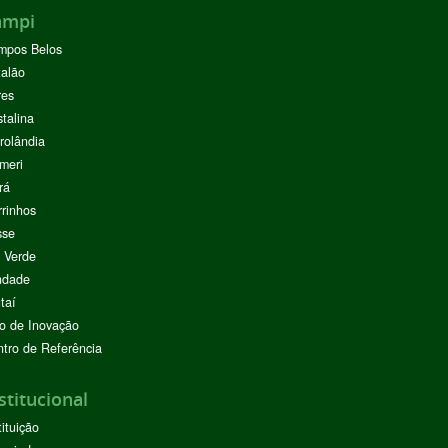
ampi
mpos Belos
alão
res
stalina
rolândia
meri
rá
rinhos
sse
 Verde
ndade
taí
o de Inovação
tro de Referência
stitucional
tituição