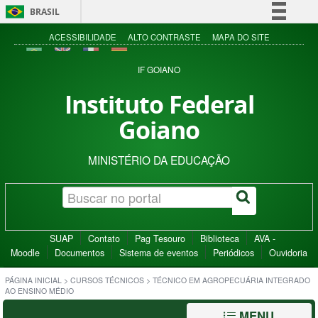
BRASIL
Simplifique!
ACESSIBILIDADE
ALTO CONTRASTE
MAPA DO SITE
Comunica BR
IF GOIANO
Participe
Instituto Federal
Acesso à informação
Goiano
Legislação
Canais
MINISTÉRIO DA EDUCAÇÃO
SUAP
Contato
Pag Tesouro
Biblioteca
AVA -
Moodle
Documentos
Sistema de eventos
Periódicos
Ouvidoria
PÁGINA INICIAL
>
CURSOS TÉCNICOS
>
TÉCNICO EM AGROPECUÁRIA INTEGRADO
AO ENSINO MÉDIO
MENU