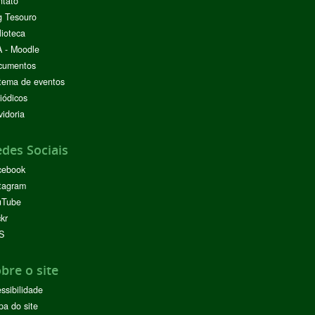
ntato
g Tesouro
lioteca
 - Moodle
cumentos
tema de eventos
iódicos
idoria
des Sociais
cebook
tagram
uTube
ckr
S
bre o site
ssibilidade
a do site