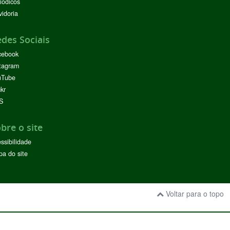
iódicos
idoria
des Sociais
cebook
tagram
uTube
ckr
S
bre o site
ssibilidade
a do site
Voltar para o topo