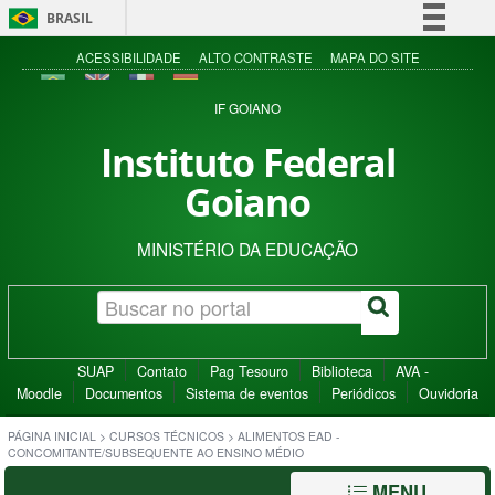
BRASIL
Simplifique!
ACESSIBILIDADE
ALTO CONTRASTE
MAPA DO SITE
Comunica BR
IF GOIANO
Participe
Instituto Federal
Acesso à informação
Goiano
Legislação
Canais
MINISTÉRIO DA EDUCAÇÃO
SUAP
Contato
Pag Tesouro
Biblioteca
AVA -
Moodle
Documentos
Sistema de eventos
Periódicos
Ouvidoria
PÁGINA INICIAL
>
CURSOS TÉCNICOS
>
ALIMENTOS EAD -
CONCOMITANTE/SUBSEQUENTE AO ENSINO MÉDIO
MENU