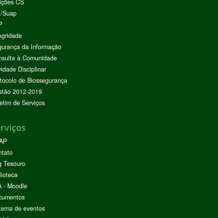
ições CS
I/Suap
P
egridade
urança da Informação
nsulta à Comunidade
vidade Disciplinar
tocolo de Biossegurança
stão 2012-2019
etim de Serviços
rviços
AP
ntato
g Tesouro
lioteca
 - Moodle
cumentos
tema de eventos