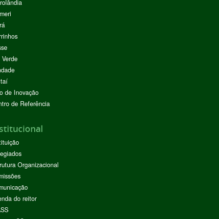
rolândia
meri
rá
rinhos
sse
 Verde
ndade
taí
o de Inovação
tro de Referência
stitucional
tituição
egiados
rutura Organizacional
missões
municação
nda do reitor
ASS