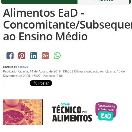
Alimentos EaD -
Concomitante/Subseque
ao Ensino Médio
powered by
social2s
Publicado: Quarta, 14 de Agosto de 2019, 13h55
|
Última atualização em Quarta, 10 de
Dezembro de 2025, 16h27
|
Acessos: 9401