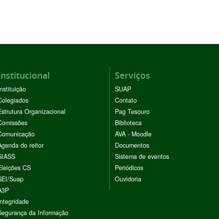
Institucional
Serviços
Instituição
SUAP
Colegiados
Contato
Estrutura Organizacional
Pag Tesouro
Comissões
Biblioteca
Comunicação
AVA - Moodle
Agenda do reitor
Documentos
SIASS
Sistema de eventos
Eleições CS
Periódicos
SEI/Suap
Ouvidoria
A3P
Integridade
Segurança da Informação