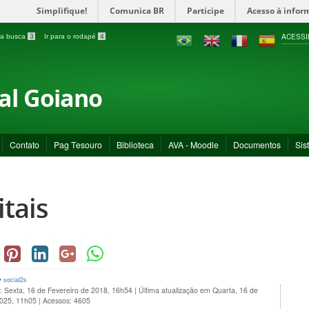
Simplifique!
Comunica BR
Participe
Acesso à infor
ACESSI
a a busca
3
Ir para o rodapé
4
ral Goiano
Contato
Pag Tesouro
Biblioteca
AVA - Moodle
Documentos
Sis
itais
y
social2s
: Sexta, 16 de Fevereiro de 2018, 16h54
|
Última atualização em Quarta, 16 de
2025, 11h05
|
Acessos: 4605