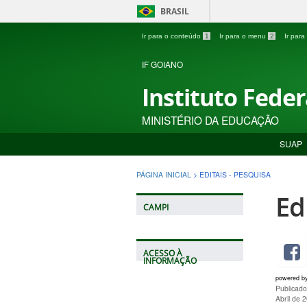
BRASIL
Ir para o conteúdo
1
Ir para o menu
2
Ir par
IF GOIANO
Instituto Fede
MINISTÉRIO DA EDUCAÇÃO
SUAP
PÁGINA INICIAL
>
EDITAIS - PESQUISA
Ed
CAMPI
ACESSO À
INFORMAÇÃO
powered b
Publicado
Abril de 