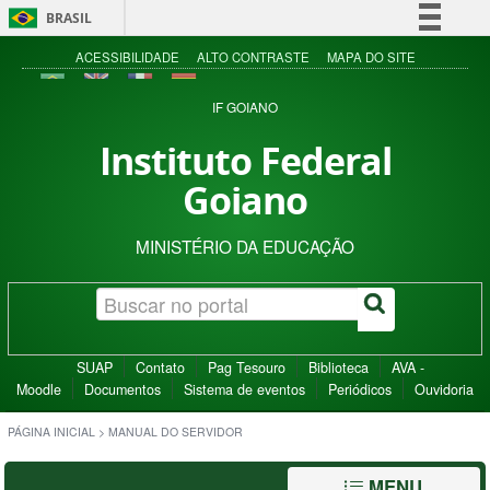
BRASIL
Simplifique!
ACESSIBILIDADE
ALTO CONTRASTE
MAPA DO SITE
Comunica BR
IF GOIANO
Participe
Instituto Federal
Acesso à informação
Goiano
Legislação
Canais
MINISTÉRIO DA EDUCAÇÃO
SUAP
Contato
Pag Tesouro
Biblioteca
AVA -
Moodle
Documentos
Sistema de eventos
Periódicos
Ouvidoria
PÁGINA INICIAL
>
MANUAL DO SERVIDOR
MENU