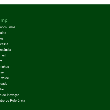
ampi
mpos Belos
alão
res
stalina
rolândia
meri
rá
rinhos
sse
 Verde
ndade
taí
o de Inovação
tro de Referência