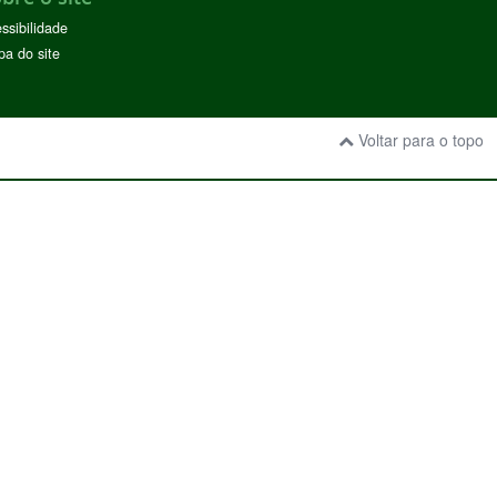
ssibilidade
a do site
Voltar para o topo