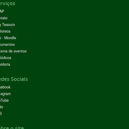
rviços
AP
ntato
g Tesouro
lioteca
 - Moodle
cumentos
tema de eventos
iódicos
idoria
des Sociais
cebook
tagram
uTube
ckr
S
bre o site