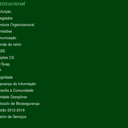
stitucional
tituição
egiados
rutura Organizacional
missões
municação
nda do reitor
ASS
ições CS
I/Suap
P
egridade
urança da Informação
nsulta à Comunidade
vidade Disciplinar
tocolo de Biossegurança
stão 2012-2019
etim de Serviços