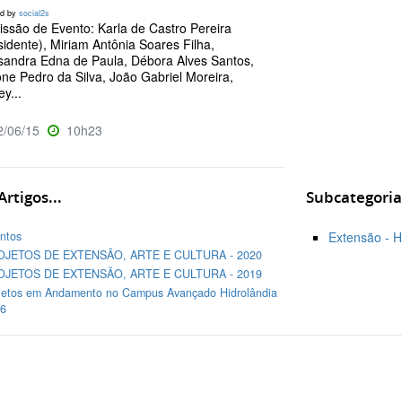
ed by
social2s
ssão de Evento: Karla de Castro Pereira
sidente), Miriam Antônia Soares Filha,
sandra Edna de Paula, Débora Alves Santos,
ne Pedro da Silva, João Gabriel Moreira,
y...
/06/15
10h23
rtigos...
Subcategoria
ntos
Extensão - H
OJETOS DE EXTENSÃO, ARTE E CULTURA - 2020
OJETOS DE EXTENSÃO, ARTE E CULTURA - 2019
jetos em Andamento no Campus Avançado Hidrolândia
6