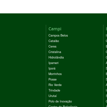
Campi
Campos Belos
Catalão
Ceres
Cristalina
Hidrolândia
Ipameri
Iporá
Morrinhos
Posse
Rio Verde
Trindade
Urutaí
Polo de Inovação
Centro de Referência