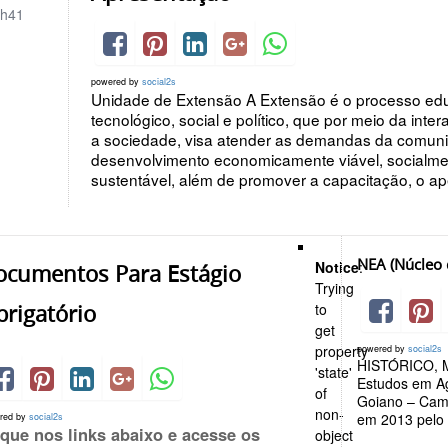
h41
powered by
social2s
Unidade de Extensão A Extensão é o processo educat
tecnológico, social e político, que por meio da inte
a sociedade, visa atender as demandas da comuni
desenvolvimento economicamente viável, socialme
sustentável, além de promover a capacitação, o ap
NEA (Núcleo 
Notice
:
ocumentos Para Estágio
Trying
rigatório
to
get
property
powered by
social2s
HISTÓRICO, M
'state'
Estudos em Ag
of
Goiano – Camp
non-
em 2013 pelo 
red by
social2s
ique nos links abaixo e acesse os
object