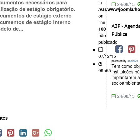
cumentos necessários para
in
24/08/15
alização de estágio obrigatório.
/var/www/joomla/h
cumentos de estágio externo
on
cumentos de estágio interno
line
A3P - Agenda
delo de...
100
Pública
não
publicado
07/12/15
powered by
social2s
Tem como obje
09h55
instituições p
implantarem a
socioambiental
24/08/15
ntos