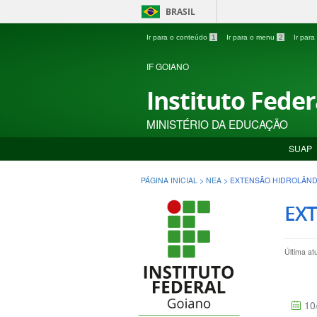
BRASIL
Ir para o conteúdo
1
Ir para o menu
2
Ir par
IF GOIANO
Instituto Fede
MINISTÉRIO DA EDUCAÇÃO
SUAP
PÁGINA INICIAL
>
NEA
>
EXTENSÃO HIDROLÂND
EX
Última at
10