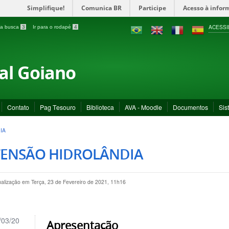
Simplifique!
Comunica BR
Participe
Acesso à infor
ACESSI
a a busca
3
Ir para o rodapé
4
ral Goiano
Contato
Pag Tesouro
Biblioteca
AVA - Moodle
Documentos
Sis
IA
TENSÃO HIDROLÂNDIA
ualização em Terça, 23 de Fevereiro de 2021, 11h16
/03/20
Apresentação