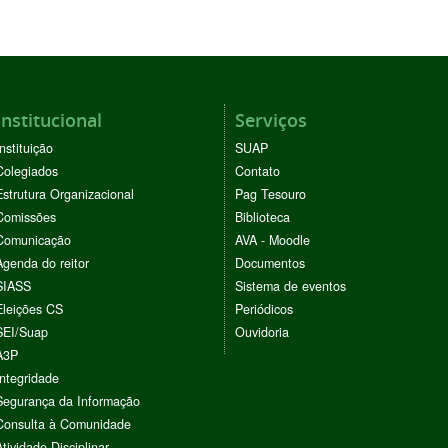
Institucional
Serviços
Instituição
SUAP
Colegiados
Contato
Estrutura Organizacional
Pag Tesouro
Comissões
Biblioteca
Comunicação
AVA - Moodle
Agenda do reitor
Documentos
SIASS
Sistema de eventos
Eleições CS
Periódicos
SEI/Suap
Ouvidoria
A3P
Integridade
Segurança da Informação
Consulta à Comunidade
Atividade Disciplinar