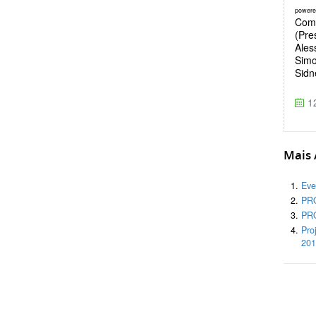
power
Comi
(Pre
Ales
Simo
Sidne
12
Mais A
Eve
PR
PR
Pro
201