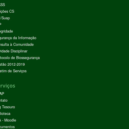
ASS
ições CS
I/Suap
P
egridade
urança da Informação
nsulta à Comunidade
vidade Disciplinar
tocolo de Biossegurança
stão 2012-2019
etim de Serviços
rviços
AP
ntato
g Tesouro
lioteca
 - Moodle
cumentos