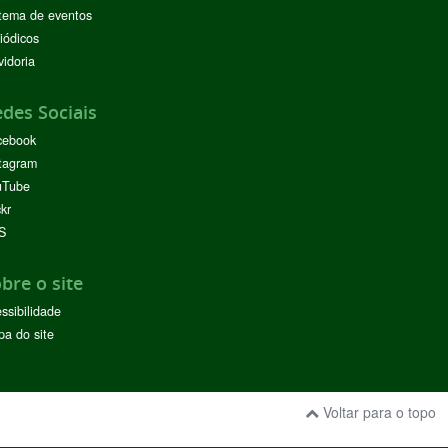
tema de eventos
iódicos
idoria
des Sociais
cebook
tagram
uTube
ckr
S
bre o site
ssibilidade
a do site
Voltar para o topo