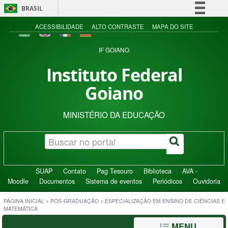
BRASIL
Simplifique!
ACESSIBILIDADE
ALTO CONTRASTE
MAPA DO SITE
Comunica BR
IF GOIANO
Participe
Instituto Federal
Acesso à informação
Goiano
Legislação
Canais
MINISTÉRIO DA EDUCAÇÃO
SUAP
Contato
Pag Tesouro
Biblioteca
AVA -
Moodle
Documentos
Sistema de eventos
Periódicos
Ouvidoria
PÁGINA INICIAL
>
PÓS-GRADUAÇÃO
>
ESPECIALIZAÇÃO EM ENSINO DE CIÊNCIAS E
MATEMÁTICA
MENU