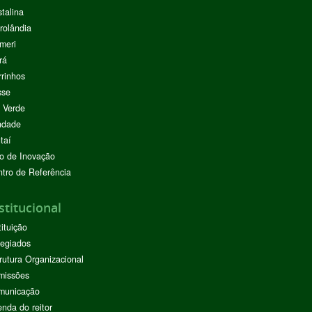
stalina
rolândia
meri
rá
rinhos
sse
 Verde
ndade
taí
o de Inovação
tro de Referência
stitucional
tituição
egiados
rutura Organizacional
missões
municação
nda do reitor