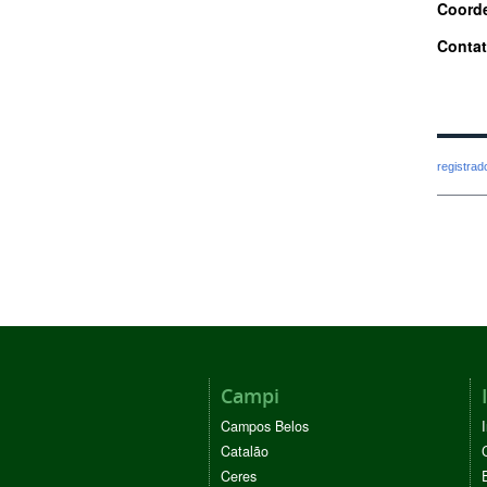
Coord
Contat
registra
Campi
Campos Belos
Catalão
Ceres