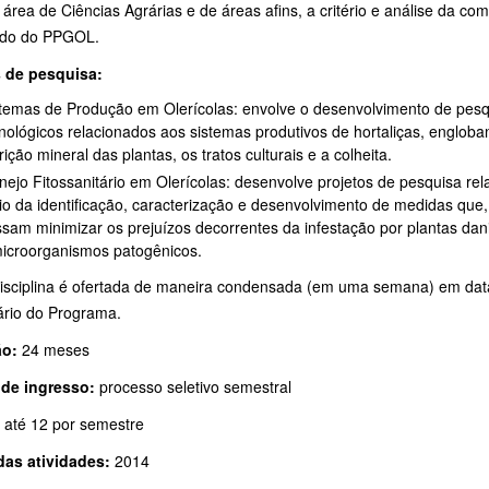
área de Ciências Agrárias e de áreas afins, a critério e análise da c
ado do PPGOL.
 de pesquisa:
temas de Produção em Olerícolas: envolve o desenvolvimento de pesq
nológicos relacionados aos sistemas produtivos de hortaliças, englob
rição mineral das plantas, os tratos culturais e a colheita.
ejo Fitossanitário em Olerícolas: desenvolve projetos de pesquisa rel
o da identificação, caracterização e desenvolvimento de medidas que
sam minimizar os prejuízos decorrentes da infestação por plantas dan
icroorganismos patogênicos.
isciplina é ofertada de maneira condensada (em uma semana) em dat
ário do Programa.
ão:
24 meses
de ingresso:
processo seletivo semestral
:
até 12 por semestre
 das atividades:
2014