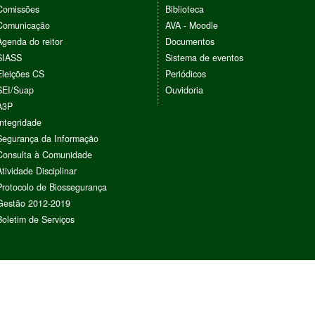
Comissões
Biblioteca
Comunicação
AVA - Moodle
Agenda do reitor
Documentos
SIASS
Sistema de eventos
Eleições CS
Periódicos
SEI/Suap
Ouvidoria
A3P
Integridade
Segurança da Informação
Consulta à Comunidade
Atividade Disciplinar
Protocolo de Biossegurança
Gestão 2012-2019
Boletim de Serviços