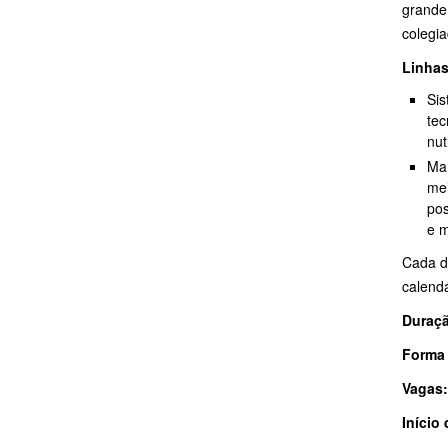
grande 
colegi
Linhas
Sis
tec
nut
Man
mei
pos
e m
Cada d
calend
Duraç
Forma 
Vagas
Início