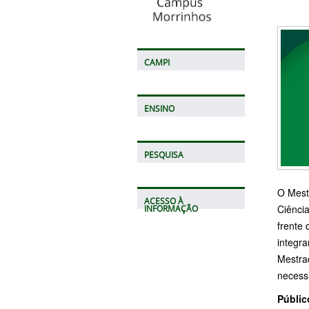
CAMPI
ENSINO
PESQUISA
O Mestr
ACESSO À
Ciência
INFORMAÇÃO
frente 
integra
Mestrad
necessi
Públic