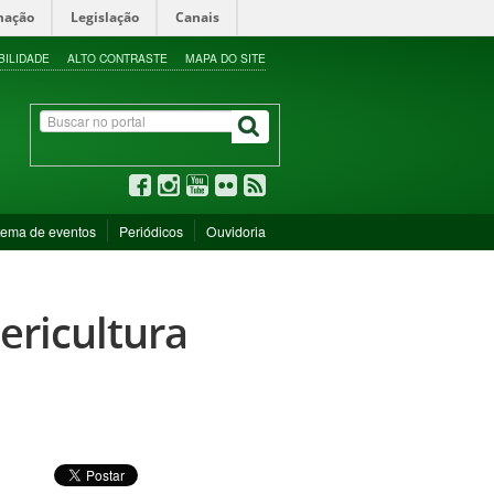
mação
Legislação
Canais
BILIDADE
ALTO CONTRASTE
MAPA DO SITE
tema de eventos
Periódicos
Ouvidoria
ericultura