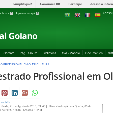
Simplifique!
Comunica BR
Participe
Acesso à infor
ACESSI
a a busca
3
Ir para o rodapé
4
ral Goiano
Contato
Pag Tesouro
Biblioteca
AVA - Moodle
Documentos
Sis
O PROFISSIONAL EM OLERICULTURA
strado Profissional em Ol
y
social2s
: Sexta, 21 de Agosto de 2015, 09h43
|
Última atualização em Quarta, 03 de
 de 2025, 17h16
|
Acessos: 10283