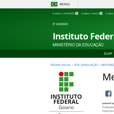
BRASIL
Ir para o conteúdo
1
Ir para o menu
2
Ir par
IF GOIANO
Instituto Fede
MINISTÉRIO DA EDUCAÇÃO
SUAP
PÁGINA INICIAL
>
PÓS-GRADUAÇÃO
>
MESTRAD
Me
powered b
Publicado
Dezembro