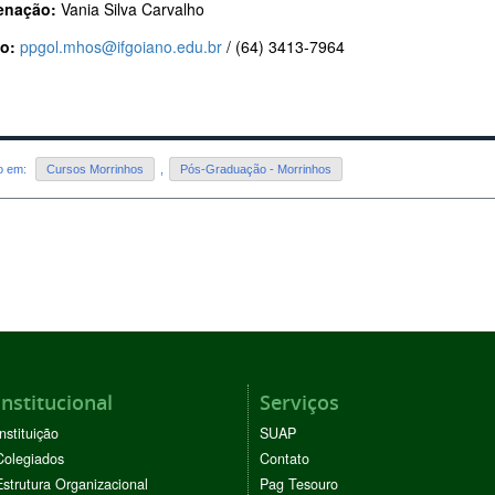
enação:
Vania Silva Carvalho
o:
ppgol.mhos@ifgoiano.edu.br
/ (64) 3413-7964
do em:
Cursos Morrinhos
,
Pós-Graduação - Morrinhos
Institucional
Serviços
Instituição
SUAP
Colegiados
Contato
Estrutura Organizacional
Pag Tesouro