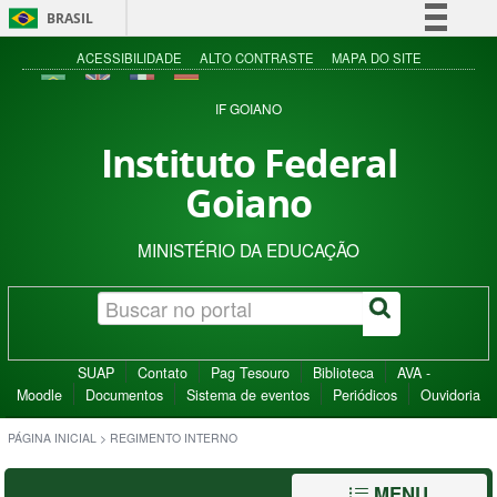
BRASIL
Simplifique!
ACESSIBILIDADE
ALTO CONTRASTE
MAPA DO SITE
Comunica BR
IF GOIANO
Participe
Instituto Federal
Acesso à informação
Goiano
Legislação
Canais
MINISTÉRIO DA EDUCAÇÃO
SUAP
Contato
Pag Tesouro
Biblioteca
AVA -
Moodle
Documentos
Sistema de eventos
Periódicos
Ouvidoria
PÁGINA INICIAL
>
REGIMENTO INTERNO
MENU