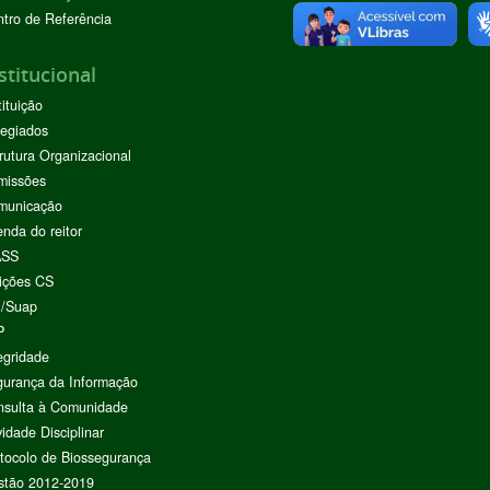
tro de Referência
stitucional
tituição
egiados
rutura Organizacional
missões
municação
nda do reitor
ASS
ições CS
I/Suap
P
egridade
urança da Informação
nsulta à Comunidade
vidade Disciplinar
tocolo de Biossegurança
stão 2012-2019