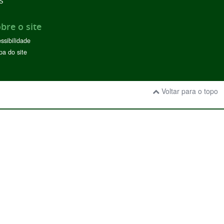
S
bre o site
ssibilidade
a do site
Voltar para o topo