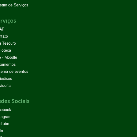
etim de Serviços
rviços
AP
ntato
g Tesouro
lioteca
 - Moodle
cumentos
tema de eventos
iódicos
idoria
des Sociais
cebook
tagram
uTube
ckr