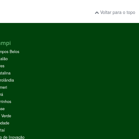
Voltar para o topo
ampi
mpos Belos
alão
res
stalina
rolândia
meri
rá
rinhos
sse
 Verde
ndade
taí
o de Inovação