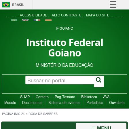
BRASIL
Simplifique!
ACESSIBILIDADE
ALTO CONTRASTE
MAPA DO SITE
Comunica BR
IF GOIANO
Participe
Instituto Federal
Acesso à informação
Goiano
Legislação
Canais
MINISTÉRIO DA EDUCAÇÃO
SUAP
Contato
Pag Tesouro
Biblioteca
AVA -
Moodle
Documentos
Sistema de eventos
Periódicos
Ouvidoria
PÁGINA INICIAL
>
ROSA DE SABERES
MENU