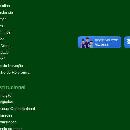
stalina
rolândia
meri
rá
rinhos
sse
 Verde
ndade
taí
o de Inovação
tro de Referência
stitucional
tituição
egiados
rutura Organizacional
missões
municação
nda do reitor