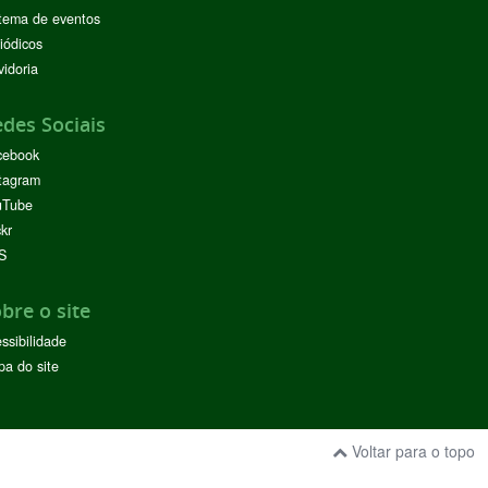
tema de eventos
iódicos
idoria
des Sociais
cebook
tagram
uTube
ckr
S
bre o site
ssibilidade
a do site
Voltar para o topo