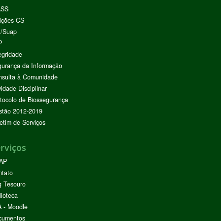
ASS
ições CS
I/Suap
P
egridade
urança da Informação
nsulta à Comunidade
vidade Disciplinar
tocolo de Biossegurança
stão 2012-2019
etim de Serviços
rviços
AP
ntato
g Tesouro
lioteca
 - Moodle
cumentos