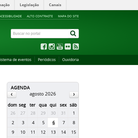
mação
Legislação
Canais
ACESSIBILIDADE
ALTO CONTRASTE
MAPA DO SITE
istema de eventos
Periódicos
Ouvidoria
AGENDA
agosto 2026
dom
seg
ter
qua
qui
sex
sáb
26
27
28
29
30
31
1
2
3
4
5
6
7
8
9
10
11
12
13
14
15