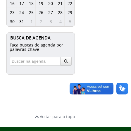
16
17
18
19
20
21
22
23
24
25
26
27
28
29
30
31
1
2
3
4
5
BUSCA DE AGENDA
Faça buscas de agenda por
palavras-chave
Voltar para o topo