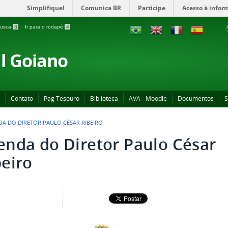
Simplifique!
Comunica BR
Participe
Acesso à infor
 busca
3
Ir para o rodapé
4
al Goiano
Contato
Pag Tesouro
Biblioteca
AVA - Moodle
Documentos
S
A DO DIRETOR PAULO CÉSAR RIBEIRO
enda do Diretor Paulo César
beiro