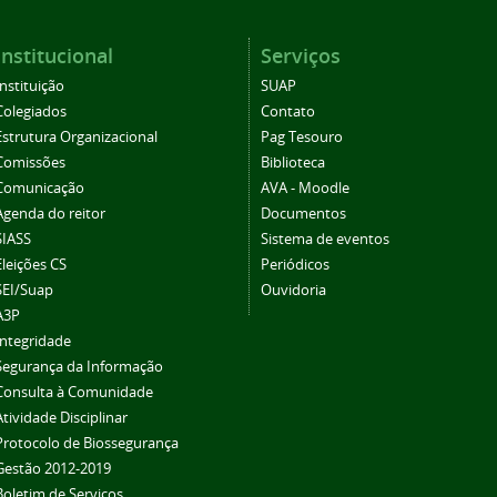
Institucional
Serviços
Instituição
SUAP
Colegiados
Contato
Estrutura Organizacional
Pag Tesouro
Comissões
Biblioteca
Comunicação
AVA - Moodle
Agenda do reitor
Documentos
SIASS
Sistema de eventos
Eleições CS
Periódicos
SEI/Suap
Ouvidoria
A3P
Integridade
Segurança da Informação
Consulta à Comunidade
Atividade Disciplinar
Protocolo de Biossegurança
Gestão 2012-2019
Boletim de Serviços