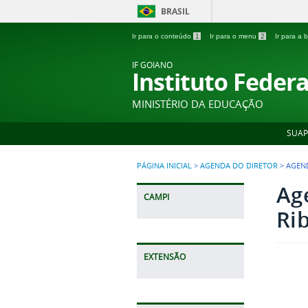
BRASIL
Ir para o conteúdo
1
Ir para o menu
2
Ir para a
IF GOIANO
Instituto Feder
MINISTÉRIO DA EDUCAÇÃO
SUAP
PÁGINA INICIAL
>
AGENDA DO DIRETOR
>
AGEND
Ag
CAMPI
Ri
EXTENSÃO