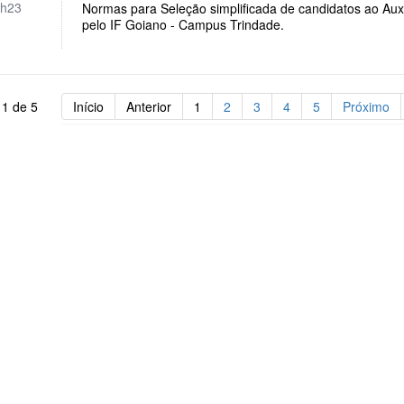
h23
Normas para Seleção simplificada de candidatos ao Auxí
pelo IF Goiano - Campus Trindade.
 1 de 5
Início
Anterior
1
2
3
4
5
Próximo