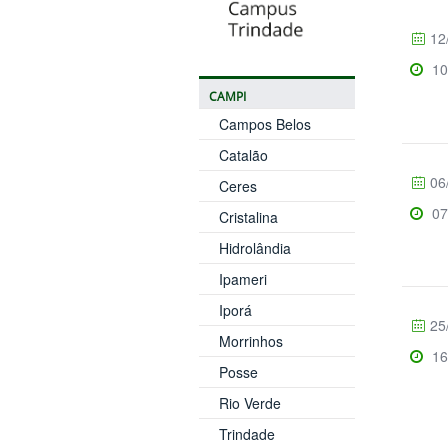
12
10
CAMPI
Campos Belos
Catalão
06
Ceres
07
Cristalina
Hidrolândia
Ipameri
Iporá
25
Morrinhos
16
Posse
Rio Verde
Trindade