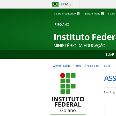
BRASIL
Ir para o conteúdo
1
Ir para o menu
2
Ir par
IF GOIANO
Instituto Fede
MINISTÉRIO DA EDUCAÇÃO
SUAP
PÁGINA INICIAL
>
ASSISTÊNCIA ESTUDANTIL
ASS
Escrito p