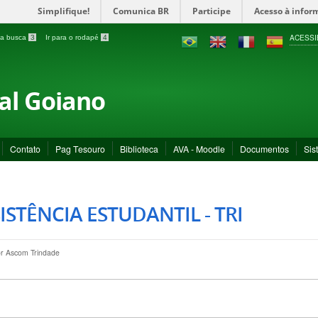
Simplifique!
Comunica BR
Participe
Acesso à infor
ACESSI
a a busca
3
Ir para o rodapé
4
ral Goiano
Contato
Pag Tesouro
Biblioteca
AVA - Moodle
Documentos
Sis
ISTÊNCIA ESTUDANTIL - TRI
or
Ascom Trindade