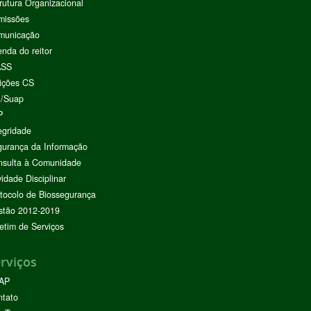
rutura Organizacional
missões
municação
nda do reitor
ASS
ições CS
I/Suap
P
egridade
urança da Informação
nsulta à Comunidade
vidade Disciplinar
tocolo de Biossegurança
stão 2012-2019
etim de Serviços
rviços
AP
ntato