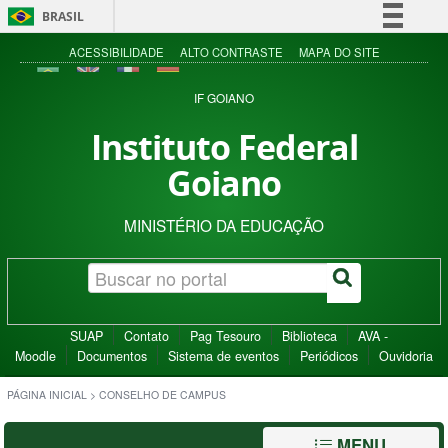
BRASIL
Simplifique!
ACESSIBILIDADE
ALTO CONTRASTE
MAPA DO SITE
Comunica BR
IF GOIANO
Participe
Instituto Federal
Acesso à informação
Goiano
Legislação
Canais
MINISTÉRIO DA EDUCAÇÃO
SUAP
Contato
Pag Tesouro
Biblioteca
AVA -
Moodle
Documentos
Sistema de eventos
Periódicos
Ouvidoria
PÁGINA INICIAL
>
CONSELHO DE CAMPUS
MENU