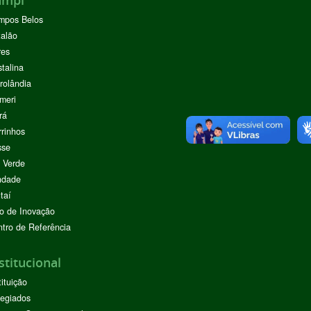
mpos Belos
alão
res
stalina
rolândia
meri
rá
rinhos
sse
 Verde
ndade
taí
o de Inovação
tro de Referência
stitucional
tituição
egiados