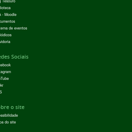
g Tesouro
lioteca
 - Moodle
cumentos
tema de eventos
iódicos
idoria
des Sociais
cebook
tagram
uTube
ckr
S
bre o site
ssibilidade
a do site