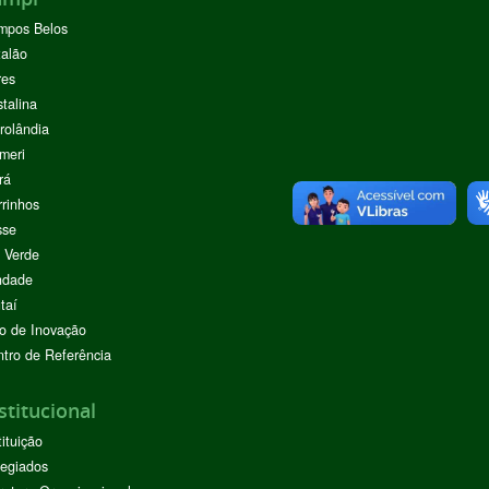
mpos Belos
alão
res
stalina
rolândia
meri
rá
rinhos
sse
 Verde
ndade
taí
o de Inovação
tro de Referência
stitucional
tituição
egiados