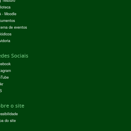
g Tesouro
lioteca
 - Moodle
cumentos
tema de eventos
iódicos
idoria
des Sociais
cebook
tagram
uTube
ckr
S
bre o site
ssibilidade
a do site