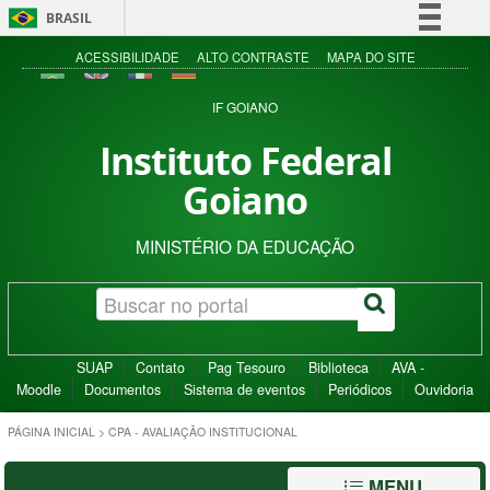
BRASIL
Simplifique!
ACESSIBILIDADE
ALTO CONTRASTE
MAPA DO SITE
Comunica BR
IF GOIANO
Participe
Instituto Federal
Acesso à informação
Goiano
Legislação
Canais
MINISTÉRIO DA EDUCAÇÃO
SUAP
Contato
Pag Tesouro
Biblioteca
AVA -
Moodle
Documentos
Sistema de eventos
Periódicos
Ouvidoria
PÁGINA INICIAL
>
CPA - AVALIAÇÃO INSTITUCIONAL
MENU