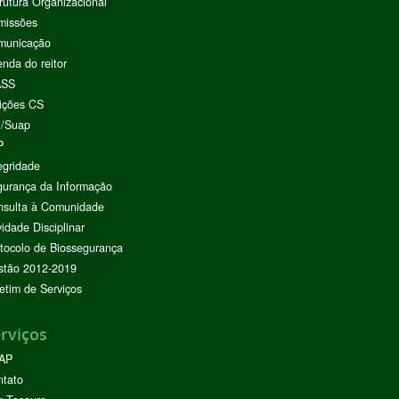
rutura Organizacional
missões
municação
nda do reitor
ASS
ições CS
I/Suap
P
egridade
urança da Informação
nsulta à Comunidade
vidade Disciplinar
tocolo de Biossegurança
stão 2012-2019
etim de Serviços
rviços
AP
ntato