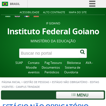
BRASIL
Simplifique!
ACESSIBILIDADE
ALTO CONTRASTE
MAPA DO SITE
Comunica BR
IF GOIANO
Participe
Instituto Federal Goiano
Acesso à informação
MINISTÉRIO DA EDUCAÇÃO
Legislação
Canais
SUAP
Contato
Pag Tesouro
Biblioteca
AVA -
Moodle
Documentos
Sistema de
eventos
Periódicos
Ouvidoria
PÁGINA INICIAL
>
GESTÃO DE PESSOAS
>
ESTÁGIO NÃO OBRIGATÓRIO - EDITAIS
VIGENTES - CAMPUS TRINDADE
MENU