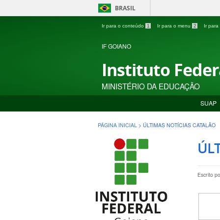
BRASIL
Ir para o conteúdo
1
Ir para o menu
2
Ir par
IF GOIANO
Instituto Fede
MINISTÉRIO DA EDUCAÇÃO
SUAP
PÁGINA INICIAL
>
ÚLTIMAS NOTÍCIAS CATALÃO
ÚLT
Escrito p