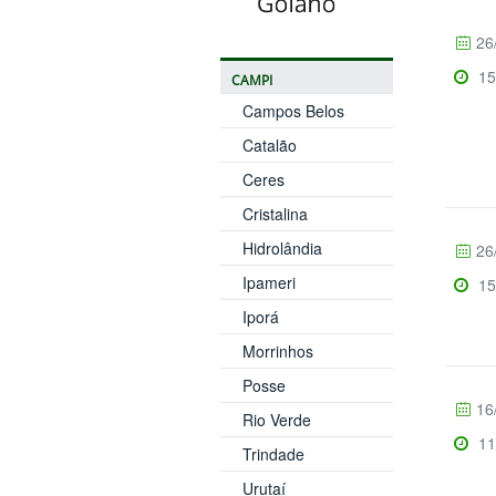
26
15
CAMPI
Campos Belos
Catalão
Ceres
Cristalina
Hidrolândia
26
Ipameri
15
Iporá
Morrinhos
Posse
16
Rio Verde
11
Trindade
Urutaí