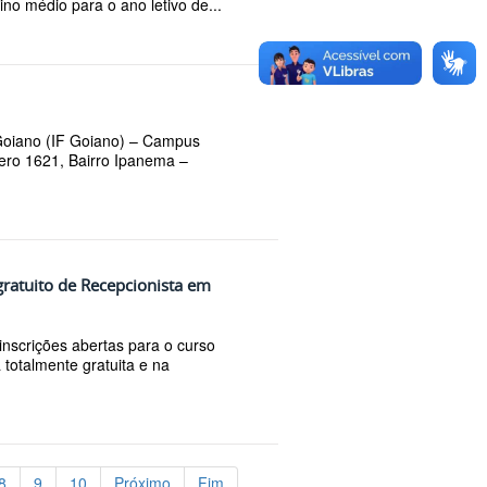
ino médio para o ano letivo de...
 Goiano (IF Goiano) – Campus
ero 1621, Bairro Ipanema –
gratuito de Recepcionista em
nscrições abertas para o curso
totalmente gratuita e na
8
9
10
Próximo
Fim