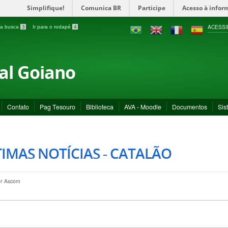
Simplifique!
Comunica BR
Participe
Acesso à infor
ACESSI
a a busca
3
Ir para o rodapé
4
ral Goiano
Contato
Pag Tesouro
Biblioteca
AVA - Moodle
Documentos
Sis
IMAS NOTÍCIAS - CATALÃO
or
Ascom