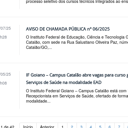
processo seletivo dos cursos técnicos integrados ao ens
/07/25
AVISO DE CHAMADA PÚBLICA n° 06/2025
h28
O Instituto Federal de Educação, Ciência e Tecnologia
Catalão, com sede na Rua Salustiano Oliveira Paz, núm
Catalão/GO,...
/05/25
IF Goiano – Campus Catalão abre vagas para curso 
Serviços de Saúde na modalidade EAD
h08
O Instituto Federal Goiano – Campus Catalão está com i
Recepcionista em Serviços de Saúde, ofertado de forma 
modalidade...
 1 de 42
Início
Anterior
1
2
3
4
5
6
7