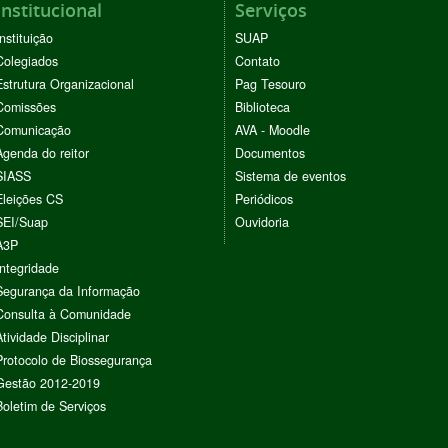
Institucional
Serviços
Instituição
SUAP
Colegiados
Contato
Estrutura Organizacional
Pag Tesouro
Comissões
Biblioteca
Comunicação
AVA - Moodle
Agenda do reitor
Documentos
SIASS
Sistema de eventos
Eleições CS
Periódicos
SEI/Suap
Ouvidoria
A3P
Integridade
Segurança da Informação
Consulta à Comunidade
Atividade Disciplinar
Protocolo de Biossegurança
Gestão 2012-2019
Boletim de Serviços