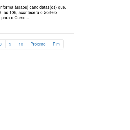
nforma às(aos) candidatas(os) que,
26, às 10h, acontecerá o Sorteio
 para o Curso...
8
9
10
Próximo
Fim