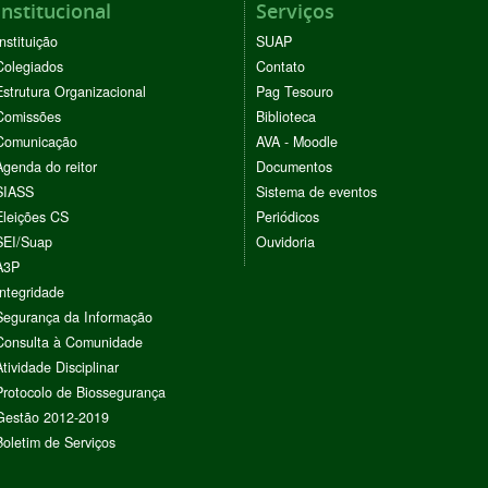
Institucional
Serviços
Instituição
SUAP
Colegiados
Contato
Estrutura Organizacional
Pag Tesouro
Comissões
Biblioteca
Comunicação
AVA - Moodle
Agenda do reitor
Documentos
SIASS
Sistema de eventos
Eleições CS
Periódicos
SEI/Suap
Ouvidoria
A3P
Integridade
Segurança da Informação
Consulta à Comunidade
Atividade Disciplinar
Protocolo de Biossegurança
Gestão 2012-2019
Boletim de Serviços