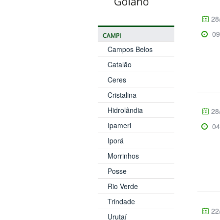
28
09
CAMPI
Campos Belos
Catalão
Ceres
Cristalina
Hidrolândia
28
Ipameri
04
Iporá
Morrinhos
Posse
Rio Verde
Trindade
22
Urutaí