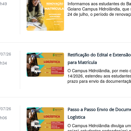
h49
Informamos aos estudantes do B
Goiano Campus Hidrolândia, que s
24 de julho, o período de renovaç
/07/26
Retificação do Edital e Extens
para Matrícula
h34
O Campus Hidrolândia, por meio da
14/2026, estendeu aos estudant
prazo para envio da documentação
/07/26
Passo a Passo Envio de Docume
Logística
h06
O Campus Hidrolândia divulga um 
os(as) estudantes sorteados(as) 