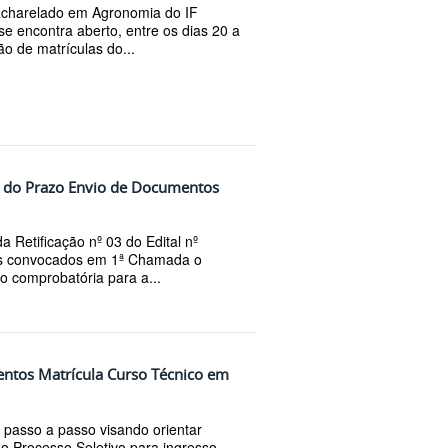
acharelado em Agronomia do IF
e encontra aberto, entre os dias 20 a
ão de matrículas do...
ão do Prazo Envio de Documentos
 Retificação nº 03 do Edital nº
es convocados em 1ª Chamada o
 comprobatória para a...
ntos Matrícula Curso Técnico em
passo a passo visando orientar
no Processo Seletivo para ingresso