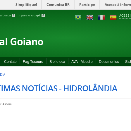
Simplifique!
Comunica BR
Participe
Acesso à infor
ACESSI
a a busca
3
Ir para o rodapé
4
ral Goiano
Contato
Pag Tesouro
Biblioteca
AVA - Moodle
Documentos
Sis
DIA
IMAS NOTÍCIAS - HIDROLÂNDIA
or
Ascom