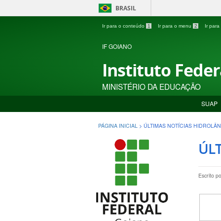
BRASIL
Ir para o conteúdo
1
Ir para o menu
2
Ir par
IF GOIANO
Instituto Fede
MINISTÉRIO DA EDUCAÇÃO
SUAP
PÁGINA INICIAL
>
ÚLTIMAS NOTÍCIAS HIDROLÂN
ÚLT
Escrito p