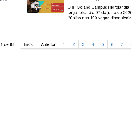
O IF Goiano Campus Hidrolândia i
terça-feira, dia 07 de julho de 20
Público das 100 vagas disponíveis
 1 de 88
Início
Anterior
1
2
3
4
5
6
7