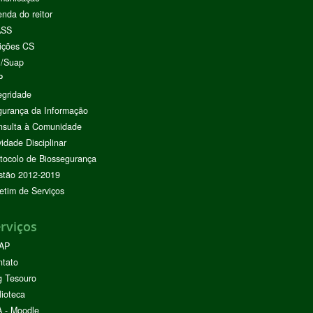
nda do reitor
ASS
ições CS
I/Suap
P
egridade
urança da Informação
nsulta à Comunidade
vidade Disciplinar
tocolo de Biossegurança
stão 2012-2019
etim de Serviços
rviços
AP
ntato
g Tesouro
lioteca
 - Moodle