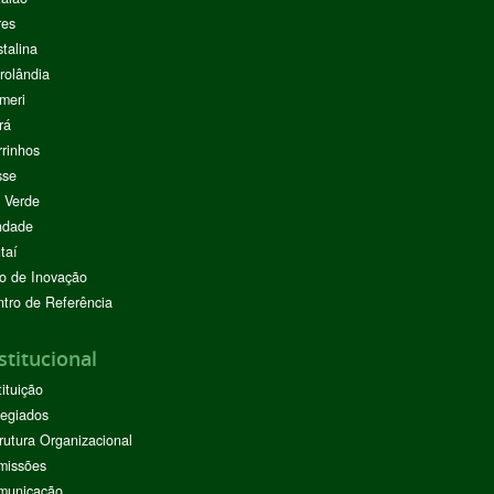
res
stalina
rolândia
meri
rá
rinhos
sse
 Verde
ndade
taí
o de Inovação
tro de Referência
stitucional
tituição
egiados
rutura Organizacional
missões
municação