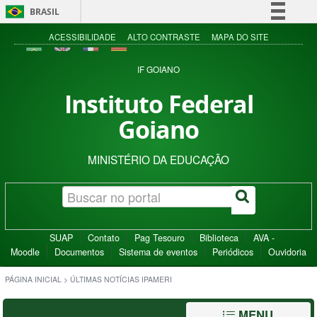
BRASIL
Simplifique!
ACESSIBILIDADE
ALTO CONTRASTE
MAPA DO SITE
Comunica BR
IF GOIANO
Participe
Instituto Federal
Acesso à informação
Goiano
Legislação
Canais
MINISTÉRIO DA EDUCAÇÃO
SUAP
Contato
Pag Tesouro
Biblioteca
AVA -
Moodle
Documentos
Sistema de eventos
Periódicos
Ouvidoria
PÁGINA INICIAL
>
ÚLTIMAS NOTÍCIAS IPAMERI
MENU