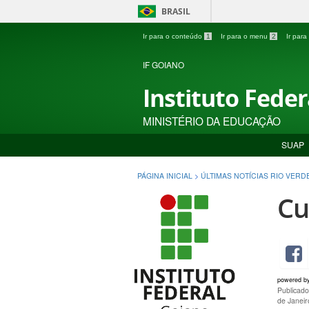
BRASIL
Ir para o conteúdo
1
Ir para o menu
2
Ir par
IF GOIANO
Instituto Fede
MINISTÉRIO DA EDUCAÇÃO
SUAP
PÁGINA INICIAL
>
ÚLTIMAS NOTÍCIAS RIO VERD
Cu
powered b
Publicad
de Janei