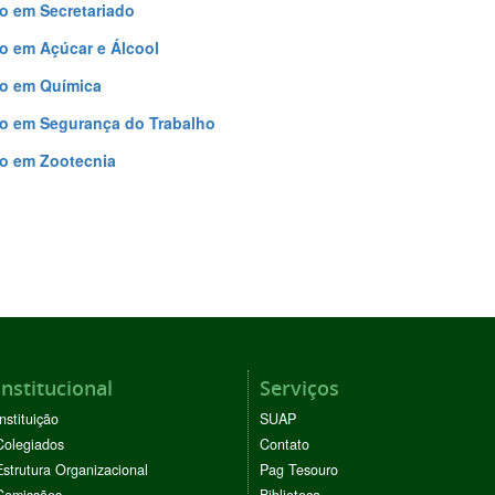
o em Secretariado
o em Açúcar e Álcool
o em Química
o em Segurança do Trabalho
o em Zootecnia
Institucional
Serviços
Instituição
SUAP
Colegiados
Contato
Estrutura Organizacional
Pag Tesouro