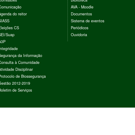
Comissões
Biblioteca
Comunicação
AVA - Moodle
Agenda do reitor
Documentos
SIASS
Sistema de eventos
Eleições CS
Periódicos
SEI/Suap
Ouvidoria
A3P
Integridade
Segurança da Informação
Consulta à Comunidade
Atividade Disciplinar
Protocolo de Biossegurança
Gestão 2012-2019
Boletim de Serviços