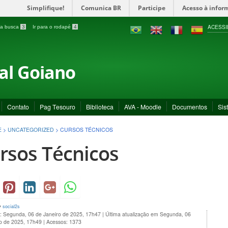
Simplifique!
Comunica BR
Participe
Acesso à infor
ACESSI
a a busca
3
Ir para o rodapé
4
ral Goiano
Contato
Pag Tesouro
Biblioteca
AVA - Moodle
Documentos
Sis
E
>
UNCATEGORIZED
>
CURSOS TÉCNICOS
rsos Técnicos
y
social2s
o: Segunda, 06 de Janeiro de 2025, 17h47
|
Última atualização em Segunda, 06
ro de 2025, 17h49
|
Acessos: 1373