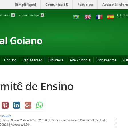
Simplifique!
Comunica BR
Participe
Acesso à infor
ACESSI
a a busca
3
Ir para o rodapé
4
ral Goiano
Contato
Pag Tesouro
Biblioteca
AVA - Moodle
Documentos
Sis
mitê de Ensino
y
social2s
: Sexta, 05 de Mai de 2017, 22h59
|
Última atualização em Quinta, 09 de Junho
 20h24
|
Acessos: 6244