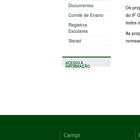
Documentos
Os pro
Comitê de Ensino
do IF G
todos 
Registros
Escolares
As pro
Sisrad
nomead
ACESSO À
INFORMAÇÃO
Campi