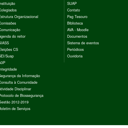
Instituição
SUAP
Colegiados
Contato
Estrutura Organizacional
Pag Tesouro
Comissões
Biblioteca
Comunicação
AVA - Moodle
Agenda do reitor
Documentos
SIASS
Sistema de eventos
Eleições CS
Periódicos
SEI/Suap
Ouvidoria
A3P
Integridade
Segurança da Informação
Consulta à Comunidade
Atividade Disciplinar
Protocolo de Biossegurança
Gestão 2012-2019
Boletim de Serviços