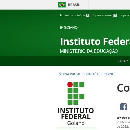
BRASIL
Ir para o conteúdo
1
Ir para o menu
2
Ir par
IF GOIANO
Instituto Fede
MINISTÉRIO DA EDUCAÇÃO
SUAP
PÁGINA INICIAL
>
COMITÊ DE ENSINO
Co
powered b
Publicado
de 2022,