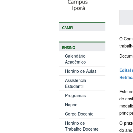
CAMPI
O Comi
trabal
ENSINO
Calendário
Documen
Acadêmico
Edital
Horário de Aulas
Retific
Assistência
Estudantil
Este e
Programas
de ens
Napne
modali
princi
Corpo Docente
Horário de
O
praz
Trabalho Docente
do ano 