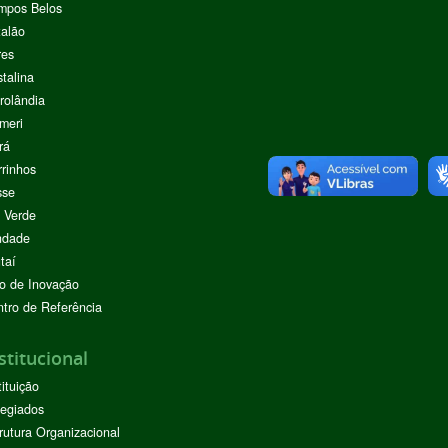
mpos Belos
alão
res
stalina
rolândia
meri
rá
rinhos
sse
 Verde
ndade
taí
o de Inovação
tro de Referência
stitucional
tituição
egiados
rutura Organizacional