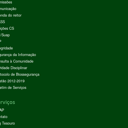
missões
municação
nda do reitor
ASS
ições CS
I/Suap
P
egridade
urança da Informação
nsulta à Comunidade
vidade Disciplinar
tocolo de Biossegurança
stão 2012-2019
etim de Serviços
rviços
AP
ntato
g Tesouro