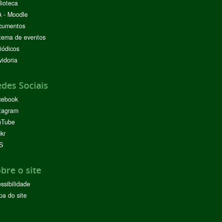
lioteca
 - Moodle
cumentos
tema de eventos
iódicos
idoria
des Sociais
cebook
tagram
uTube
ckr
S
bre o site
ssibilidade
a do site