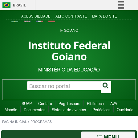
BRASIL
Simplifique!
ACESSIBILIDADE
ALTO CONTRASTE
MAPA DO SITE
Comunica BR
IF GOIANO
Participe
Instituto Federal
Acesso à informação
Goiano
Legislação
Canais
MINISTÉRIO DA EDUCAÇÃO
SUAP
Contato
Pag Tesouro
Biblioteca
AVA -
Moodle
Documentos
Sistema de eventos
Periódicos
Ouvidoria
PÁGINA INICIAL
>
PROGRAMAS
MENU