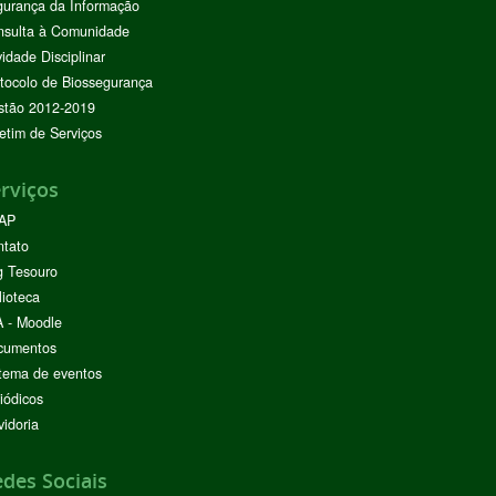
urança da Informação
nsulta à Comunidade
vidade Disciplinar
tocolo de Biossegurança
stão 2012-2019
etim de Serviços
rviços
AP
ntato
g Tesouro
lioteca
 - Moodle
cumentos
tema de eventos
iódicos
idoria
des Sociais