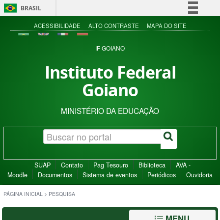
BRASIL
Simplifique!
ACESSIBILIDADE
ALTO CONTRASTE
MAPA DO SITE
Comunica BR
IF GOIANO
Participe
Instituto Federal
Acesso à informação
Goiano
Legislação
Canais
MINISTÉRIO DA EDUCAÇÃO
SUAP
Contato
Pag Tesouro
Biblioteca
AVA -
Moodle
Documentos
Sistema de eventos
Periódicos
Ouvidoria
PÁGINA INICIAL
>
PESQUISA
MENU