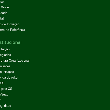
sse
 Verde
ndade
taí
o de Inovação
tro de Referência
stitucional
tituição
egiados
rutura Organizacional
missões
municação
nda do reitor
ASS
ições CS
I/Suap
P
egridade