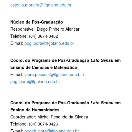
estenio.moreira@ifgoiano.edu.br
Núcleo de Pós-Graduação
Responsável: Diego Pinheiro Alencar
Telefone: (64) 3674-0402
E-mail:
ppg.ipora@ifgoiano.edu.br
Coord. do Programa de Pós-Graduação
Lato Sensu
em
Ensino de Ciências e Matemática
E-mail:
i
pora.posecm@ifgoiano.edu.br
/
ppg.ipora@ifgoiano.edu.br
Coord. do Programa de Pós-Graduação
Lato Sensu
em
Ensino de Humanidades
Coordenador: Michel Resende da Silveira
Telefone: (64) 3674-0426
E-mail:
ppgeh.ipora@ifgoiano.edu.br