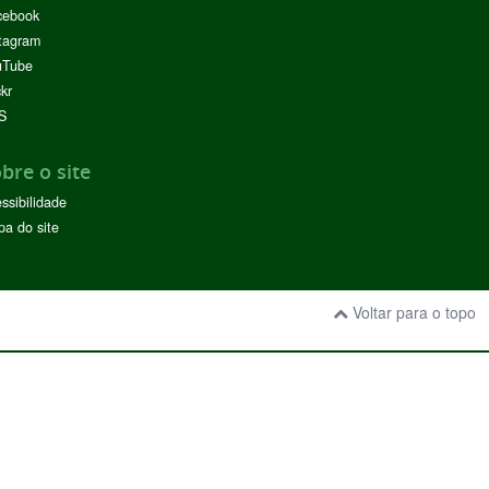
cebook
tagram
uTube
ckr
S
bre o site
ssibilidade
a do site
Voltar para o topo