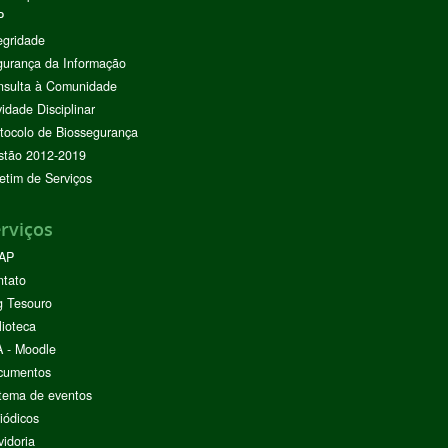
P
egridade
urança da Informação
nsulta à Comunidade
vidade Disciplinar
tocolo de Biossegurança
stão 2012-2019
etim de Serviços
rviços
AP
ntato
g Tesouro
lioteca
 - Moodle
cumentos
tema de eventos
iódicos
idoria