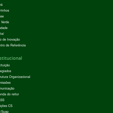
rá
rinhos
sse
 Verde
ndade
taí
o de Inovação
tro de Referência
stitucional
tituição
egiados
rutura Organizacional
missões
municação
nda do reitor
ASS
ições CS
I/Suap