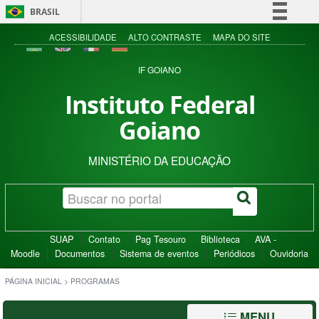
BRASIL
Simplifique!
ACESSIBILIDADE
ALTO CONTRASTE
MAPA DO SITE
Comunica BR
IF GOIANO
Participe
Instituto Federal
Acesso à informação
Goiano
Legislação
Canais
MINISTÉRIO DA EDUCAÇÃO
SUAP
Contato
Pag Tesouro
Biblioteca
AVA -
Moodle
Documentos
Sistema de eventos
Periódicos
Ouvidoria
PÁGINA INICIAL
>
PROGRAMAS
MENU