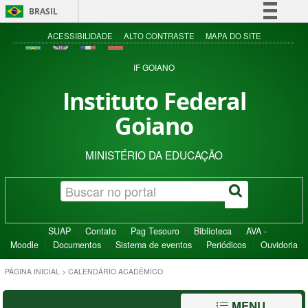
BRASIL
Simplifique!
ACESSIBILIDADE
ALTO CONTRASTE
MAPA DO SITE
Comunica BR
IF GOIANO
Participe
Instituto Federal
Acesso à informação
Goiano
Legislação
Canais
MINISTÉRIO DA EDUCAÇÃO
SUAP
Contato
Pag Tesouro
Biblioteca
AVA -
Moodle
Documentos
Sistema de eventos
Periódicos
Ouvidoria
PÁGINA INICIAL
>
CALENDÁRIO ACADÊMICO
MENU