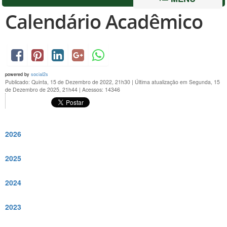
Calendário Acadêmico
powered by
social2s
Publicado: Quinta, 15 de Dezembro de 2022, 21h30
|
Última atualização em Segunda, 15
de Dezembro de 2025, 21h44
|
Acessos: 14346
2026
2025
2024
2023