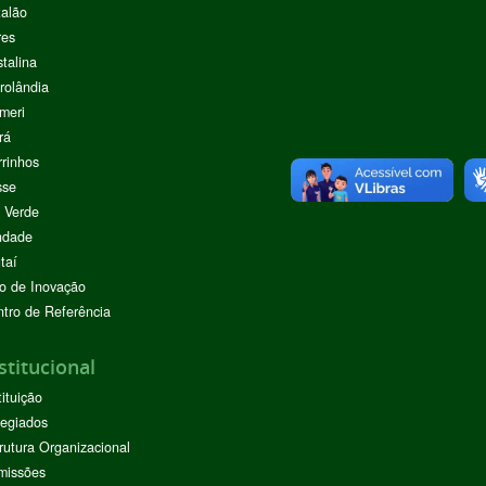
alão
res
stalina
rolândia
meri
rá
rinhos
sse
 Verde
ndade
taí
o de Inovação
tro de Referência
stitucional
tituição
egiados
rutura Organizacional
missões