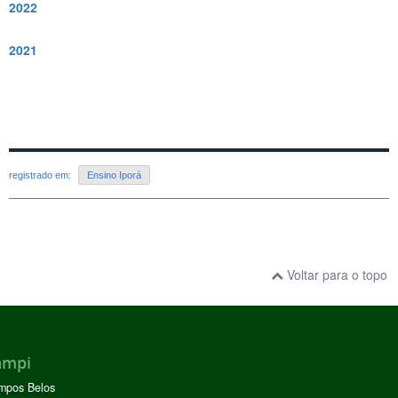
2022
2021
registrado em:
Ensino Iporá
Voltar para o topo
ampi
mpos Belos