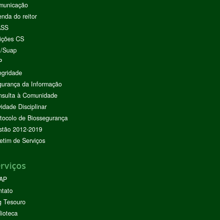
municação
nda do reitor
ASS
ições CS
I/Suap
P
egridade
urança da Informação
nsulta à Comunidade
vidade Disciplinar
tocolo de Biossegurança
stão 2012-2019
etim de Serviços
rviços
AP
ntato
g Tesouro
lioteca