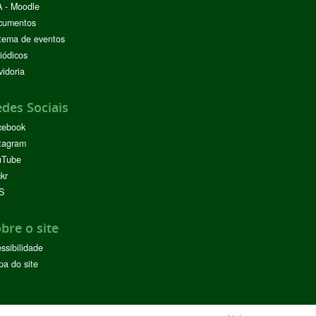
 - Moodle
cumentos
tema de eventos
iódicos
idoria
des Sociais
cebook
tagram
uTube
ckr
S
bre o site
ssibilidade
a do site