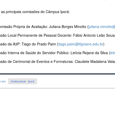
a as principais comissões do Câmpus Iporá:
missão Própria de Avaliação: Juliana Borges Minotto (
juliana.minotto
ssão Local Permanente de Pessoal Docente: Fábio Antonio Leão Sous
ssão da A3P: Tiago do Prado Paim (
tiago.paim@ifgoiano.edu.br
)
são Interna de Saúde do Servidor Público: Letícia Rejane da Silva (
let
ssão de Cerimonial de Eventos e Formaturas: Claudete Madalena Vala
do em:
Institucional - Iporá