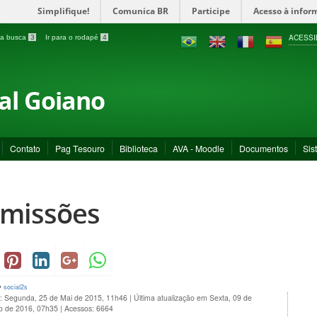
Simplifique!
Comunica BR
Participe
Acesso à infor
ACESSI
a a busca
3
Ir para o rodapé
4
ral Goiano
Contato
Pag Tesouro
Biblioteca
AVA - Moodle
Documentos
Sis
missões
y
social2s
o: Segunda, 25 de Mai de 2015, 11h46
|
Última atualização em Sexta, 09 de
 de 2016, 07h35
|
Acessos: 6664