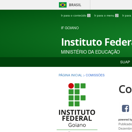
BRASIL
Ir para o conteúdo
1
Ir para o menu
2
Ir par
IF GOIANO
Instituto Fede
MINISTÉRIO DA EDUCAÇÃO
SUAP
PÁGINA INICIAL
>
COMISSÕES
Co
powered b
Publicad
Dezembro