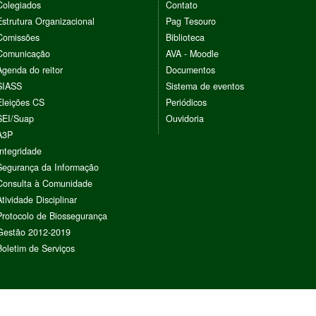
Colegiados
Contato
Estrutura Organizacional
Pag Tesouro
Comissões
Biblioteca
Comunicação
AVA - Moodle
Agenda do reitor
Documentos
SIASS
Sistema de eventos
Eleições CS
Periódicos
SEI/Suap
Ouvidoria
A3P
Integridade
Segurança da Informação
Consulta à Comunidade
Atividade Disciplinar
Protocolo de Biossegurança
Gestão 2012-2019
Boletim de Serviços