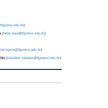
@ifgoiano.edu.br
)
a (
fabio.leao@ifgoiano.edu.br
)
icia.rejane@ifgoiano.edu.br
)
dão (
claudete.valadao@ifgoiano.edu.br
)