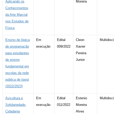
Aplicando os
Moreira
Conhecimentos
da Arte Marcial
nos Estudos de
Física
Ensino de lógica
Em
Edital
Cleon
Multidisci
de programação
execução
009/2022
Xavier
para estudantes
Pereira
de ensino
Junior
fundamental em
escolas da rede
pública de Iporá
(2022/2023)
Avicultura e
Em
Edital
Estenio
Multidisci
Solidariedade:
execução
011/2022
Moreira
Cidadania
Alves