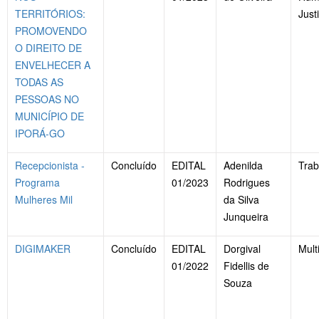
TERRITÓRIOS:
Just
PROMOVENDO
O DIREITO DE
ENVELHECER A
TODAS AS
PESSOAS NO
MUNICÍPIO DE
IPORÁ-GO
Recepcionista -
Concluído
EDITAL
Adenilda
Trab
Programa
01/2023
Rodrigues
Mulheres Mil
da Silva
Junqueira
DIGIMAKER
Concluído
EDITAL
Dorgival
Mult
01/2022
Fidellis de
Souza