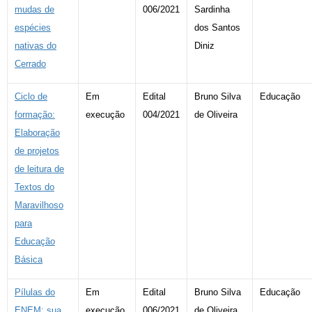
mudas de
006/2021
Sardinha
espécies
dos Santos
nativas do
Diniz
Cerrado
Ciclo de
Em
Edital
Bruno Silva
Educação
formação:
execução
004/2021
de Oliveira
Elaboração
de projetos
de leitura de
Textos do
Maravilhoso
para
Educação
Básica
Pílulas do
Em
Edital
Bruno Silva
Educação
ENEM: sua
execução
006/2021
de Oliveira