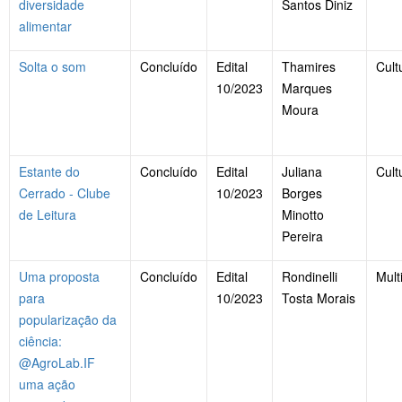
diversidade
Santos Diniz
alimentar
Solta o som
Concluído
Edital
Thamires
Cult
10/2023
Marques
Moura
Estante do
Concluído
Edital
Juliana
Cult
Cerrado - Clube
10/2023
Borges
de Leitura
Minotto
Pereira
Uma proposta
Concluído
Edital
Rondinelli
Mult
para
10/2023
Tosta Morais
popularização da
ciência:
@AgroLab.IF
uma ação