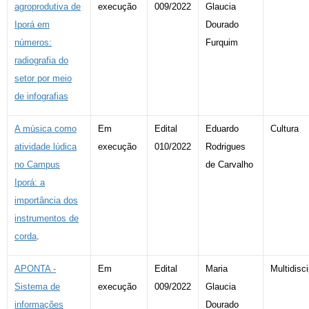
agroprodutiva de
execução
009/2022
Glaucia
Iporá em
Dourado
números:
Furquim
radiografia do
setor por meio
de infografias
A música como
Em
Edital
Eduardo
Cultura
atividade lúdica
execução
010/2022
Rodrigues
no Campus
de Carvalho
Iporá: a
importância dos
instrumentos de
corda
.
APONTA -
Em
Edital
Maria
Multidisci
Sistema de
execução
009/2022
Glaucia
informações
Dourado