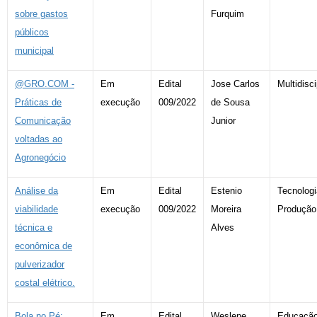
sobre gastos
Furquim
públicos
municipal
@GRO.COM -
Em
Edital
Jose Carlos
Multidisci
Práticas de
execução
009/2022
de Sousa
Comunicação
Junior
voltadas ao
Agronegócio
Análise da
Em
Edital
Estenio
Tecnologi
viabilidade
execução
009/2022
Moreira
Produção
técnica e
Alves
econômica de
pulverizador
costal elétrico.
Bola no Pé:
Em
Edital
Weslene
Educaçã