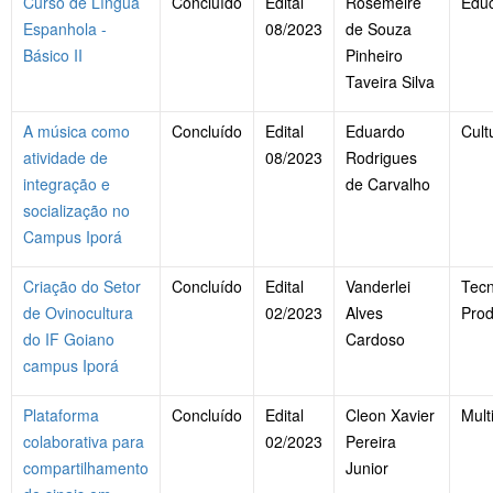
Curso de Língua
Concluído
Edital
Rosemeire
Edu
Espanhola -
08/2023
de Souza
Básico II
Pinheiro
Taveira Silva
A música como
Concluído
Edital
Eduardo
Cult
atividade de
08/2023
Rodrigues
integração e
de Carvalho
socialização no
Campus Iporá
Criação do Setor
Concluído
Edital
Vanderlei
Tecn
de Ovinocultura
02/2023
Alves
Pro
do IF Goiano
Cardoso
campus Iporá
Plataforma
Concluído
Edital
Cleon Xavier
Mult
colaborativa para
02/2023
Pereira
compartilhamento
Junior