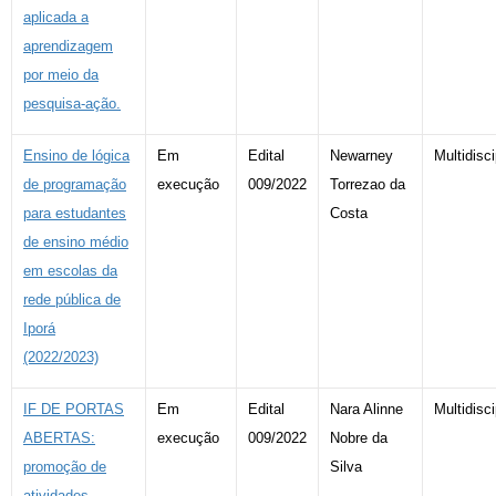
aplicada a
aprendizagem
por meio da
pesquisa-ação.
Ensino de lógica
Em
Edital
Newarney
Multidisci
de programação
execução
009/2022
Torrezao da
para estudantes
Costa
de ensino médio
em escolas da
rede pública de
Iporá
(2022/2023)
IF DE PORTAS
Em
Edital
Nara Alinne
Multidisci
ABERTAS:
execução
009/2022
Nobre da
promoção de
Silva
atividades