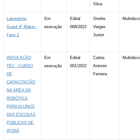
Silva
Laboratório
Em
Edital
Onofre
Multidisci
Guará IF Maker -
execução
008/2022
Vargas
Fase 2
Junior
INOVA AÇÃO
Em
Edital
Carlos
Multidisci
TEC - CURSO
execução
001/2022
Antonio
DE
Ferreira
CAPACITAÇÃO
NA ÁREA DA
ROBÓTICA
PARA ALUNOS
DAS ESCOLAS
PÚBLICAS DE
IPORÁ