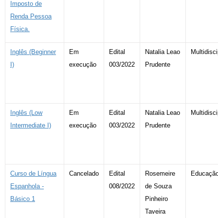
Imposto de
Renda Pessoa
Física.
Inglês (Beginner
Em
Edital
Natalia Leao
Multidisci
I)
execução
003/2022
Prudente
Inglês (Low
Em
Edital
Natalia Leao
Multidisci
Intermediate I)
execução
003/2022
Prudente
Curso de Língua
Cancelado
Edital
Rosemeire
Educaçã
Espanhola -
008/2022
de Souza
Básico 1
Pinheiro
Taveira