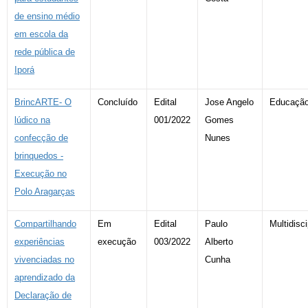
de ensino médio
em escola da
rede pública de
Iporá
BrincARTE- O
Concluído
Edital
Jose Angelo
Educaçã
lúdico na
001/2022
Gomes
confecção de
Nunes
brinquedos -
Execução no
Polo Aragarças
Compartilhando
Em
Edital
Paulo
Multidisci
experiências
execução
003/2022
Alberto
vivenciadas no
Cunha
aprendizado da
Declaração de