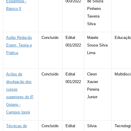
Espanhola -
003/2022
de Souza
Básico II
Pinheiro
Taveira
Silva
Aulão Redação
Concluído
Edital
Maiele
Educaçã
Enem: Teoria e
001/2022
Sousa Silva
Prática
Lima
Ações de
Concluído
Edital
Cleon
Multidisci
divulgação dos
001/2022
Xavier
cursos
Pereira
superiores do IF
Junior
Goiano -
Campus Iporá
Técnicas de
Concluído
Edital
Silvia
Tecnologi