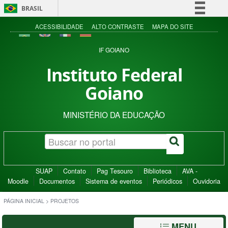
BRASIL
Simplifique!
ACESSIBILIDADE
ALTO CONTRASTE
MAPA DO SITE
Comunica BR
IF GOIANO
Participe
Instituto Federal
Acesso à informação
Goiano
Legislação
Canais
MINISTÉRIO DA EDUCAÇÃO
SUAP
Contato
Pag Tesouro
Biblioteca
AVA -
Moodle
Documentos
Sistema de eventos
Periódicos
Ouvidoria
PÁGINA INICIAL
>
PROJETOS
MENU