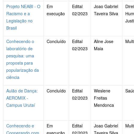
Projeto NEABI - O
Em
Edital
Joao Gabriel
Dire
Racismo e a
execução
02/2023
Taveira Silva
Hum
Legislação no
Just
Brasil
Conhecendo o
Concluído
Edital
Aline Jose
Mult
laboratório de
02/2023
Maia
pesquisa: uma
proposta para
popularização da
ciência
Aulão de Dança:
Concluído
Edital
Weslene
Saú
AEROMIX -
02/2023
Freitas
Campus Urutaí
Mendonca
Conhecendo e
Em
Edital
Joao Gabriel
Mult
Cooperando com
execução
02/2023
Taveira Silva