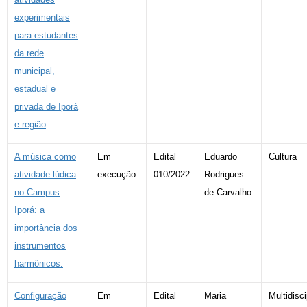
experimentais
para estudantes
da rede
municipal,
estadual e
privada de Iporá
e região
A música como
Em
Edital
Eduardo
Cultura
atividade lúdica
execução
010/2022
Rodrigues
no Campus
de Carvalho
Iporá: a
importância dos
instrumentos
harmônicos.
Configuração
Em
Edital
Maria
Multidisci