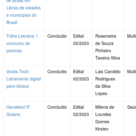
de sinais em
Libras de estados
e municípios do
Brasil
Trilha Literária: I
Concluído
Edital
Rosemeire
Mult
concurso de
02/2023
de Souza
poemas
Pinheiro
Taveira Silva
Vovôs Tech:
Concluído
Edital
Lais Candido
Mult
Letramento digital
02/2023
Rodrigues
para idosos
da Silva
Lopes
Handebol IF
Concluído
Edital
Milena de
Saú
Goiano
02/2023
Lourdes
Gomes
Kirsten