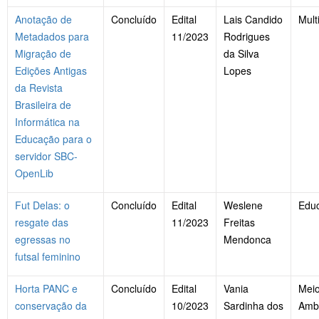
Anotação de
Concluído
Edital
Lais Candido
Mult
Metadados para
11/2023
Rodrigues
Migração de
da Silva
Edições Antigas
Lopes
da Revista
Brasileira de
Informática na
Educação para o
servidor SBC-
OpenLib
Fut Delas: o
Concluído
Edital
Weslene
Edu
resgate das
11/2023
Freitas
egressas no
Mendonca
futsal feminino
Horta PANC e
Concluído
Edital
Vania
Mei
conservação da
10/2023
Sardinha dos
Amb