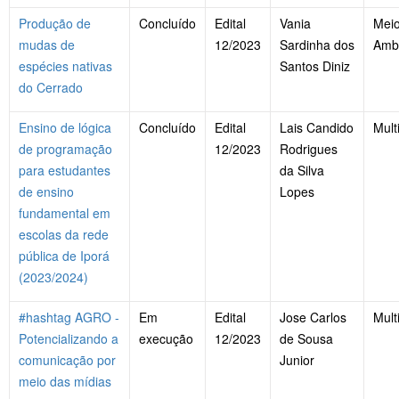
Produção de
Concluído
Edital
Vania
Mei
mudas de
12/2023
Sardinha dos
Amb
espécies nativas
Santos Diniz
do Cerrado
Ensino de lógica
Concluído
Edital
Lais Candido
Mult
de programação
12/2023
Rodrigues
para estudantes
da Silva
de ensino
Lopes
fundamental em
escolas da rede
pública de Iporá
(2023/2024)
#hashtag AGRO -
Em
Edital
Jose Carlos
Mult
Potencializando a
execução
12/2023
de Sousa
comunicação por
Junior
meio das mídias