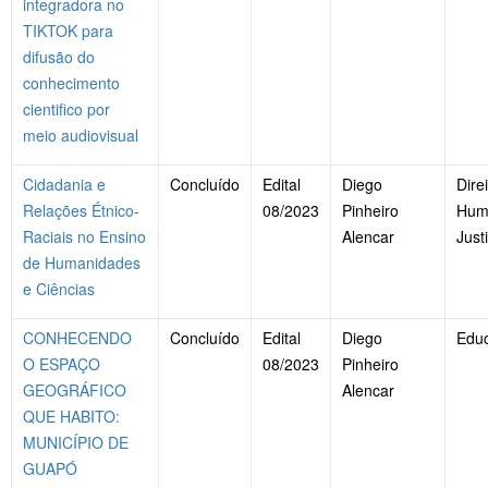
integradora no
TIKTOK para
difusão do
conhecimento
cientifico por
meio audiovisual
Cidadania e
Concluído
Edital
Diego
Dire
Relações Étnico-
08/2023
Pinheiro
Hum
Raciais no Ensino
Alencar
Just
de Humanidades
e Ciências
CONHECENDO
Concluído
Edital
Diego
Edu
O ESPAÇO
08/2023
Pinheiro
GEOGRÁFICO
Alencar
QUE HABITO:
MUNICÍPIO DE
GUAPÓ