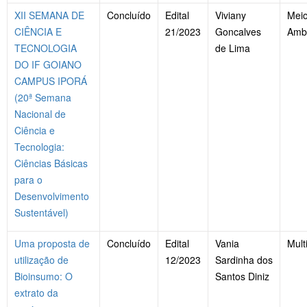
XII SEMANA DE
Concluído
Edital
Viviany
Mei
CIÊNCIA E
21/2023
Goncalves
Amb
TECNOLOGIA
de Lima
DO IF GOIANO
CAMPUS IPORÁ
(20ª Semana
Nacional de
Ciência e
Tecnologia:
Ciências Básicas
para o
Desenvolvimento
Sustentável)
Uma proposta de
Concluído
Edital
Vania
Mult
utilização de
12/2023
Sardinha dos
Bioinsumo: O
Santos Diniz
extrato da