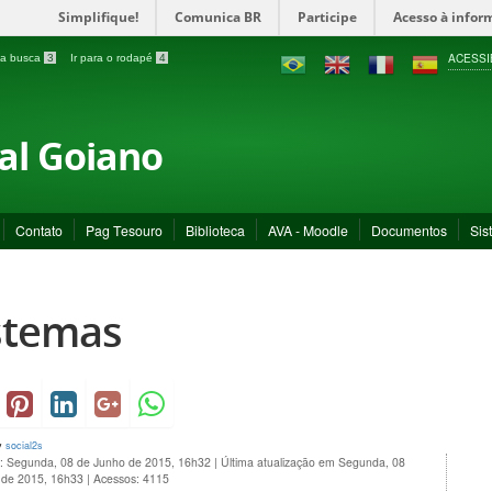
Simplifique!
Comunica BR
Participe
Acesso à infor
ACESSI
a a busca
3
Ir para o rodapé
4
ral Goiano
Contato
Pag Tesouro
Biblioteca
AVA - Moodle
Documentos
Sis
stemas
y
social2s
o: Segunda, 08 de Junho de 2015, 16h32
|
Última atualização em Segunda, 08
 de 2015, 16h33
|
Acessos: 4115