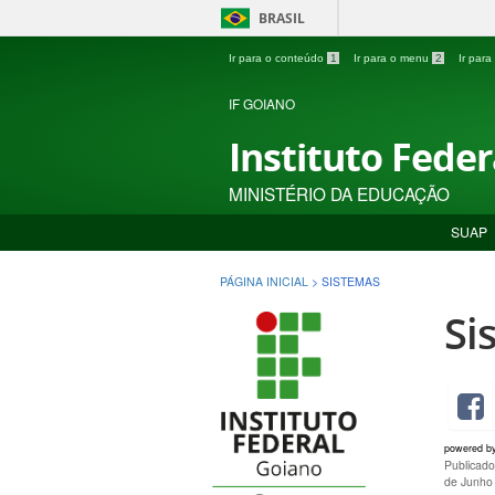
BRASIL
Ir para o conteúdo
1
Ir para o menu
2
Ir par
IF GOIANO
Instituto Fede
MINISTÉRIO DA EDUCAÇÃO
SUAP
PÁGINA INICIAL
>
SISTEMAS
Si
powered b
Publicad
de Junho