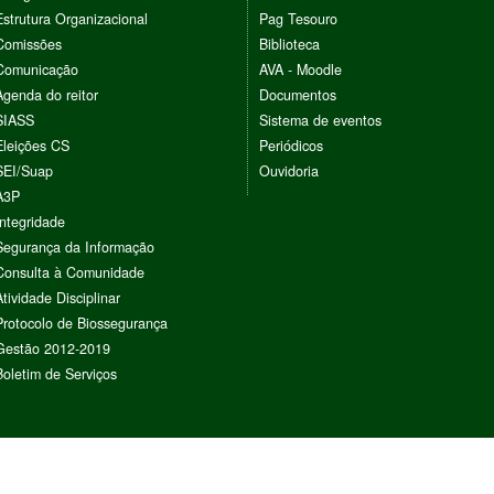
Estrutura Organizacional
Pag Tesouro
Comissões
Biblioteca
Comunicação
AVA - Moodle
Agenda do reitor
Documentos
SIASS
Sistema de eventos
Eleições CS
Periódicos
SEI/Suap
Ouvidoria
A3P
Integridade
Segurança da Informação
Consulta à Comunidade
Atividade Disciplinar
Protocolo de Biossegurança
Gestão 2012-2019
Boletim de Serviços