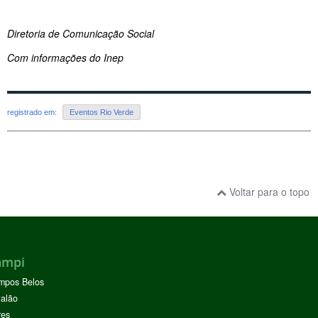
Diretoria de Comunicação Social
Com informações do Inep
registrado em:
Eventos Rio Verde
Voltar para o topo
ampi
mpos Belos
alão
res