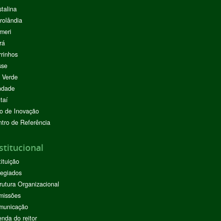
stalina
rolândia
meri
rá
rinhos
sse
 Verde
ndade
taí
o de Inovação
tro de Referência
stitucional
tituição
egiados
rutura Organizacional
missões
municação
nda do reitor