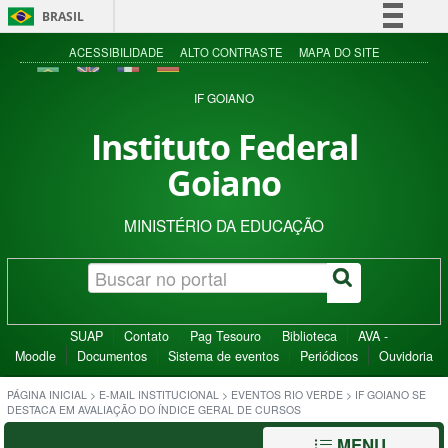
BRASIL
Simplifique!
ACESSIBILIDADE
ALTO CONTRASTE
MAPA DO SITE
Comunica BR
IF GOIANO
Participe
Instituto Federal
Acesso à informação
Goiano
Legislação
Canais
MINISTÉRIO DA EDUCAÇÃO
SUAP
Contato
Pag Tesouro
Biblioteca
AVA -
Moodle
Documentos
Sistema de eventos
Periódicos
Ouvidoria
PÁGINA INICIAL
>
E-MAIL INSTITUCIONAL
>
EVENTOS RIO VERDE
>
IF GOIANO SE
DESTACA EM AVALIAÇÃO DO ÍNDICE GERAL DE CURSOS
MENU