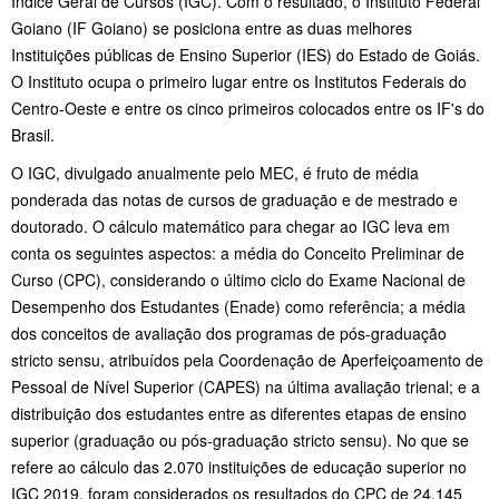
Índice Geral de Cursos (IGC). Com o resultado, o Instituto Federal
Goiano (IF Goiano) se posiciona entre as duas melhores
Instituições públicas de Ensino Superior (IES) do Estado de Goiás.
O Instituto ocupa o primeiro lugar entre os Institutos Federais do
Centro-Oeste e entre os cinco primeiros colocados entre os IF's do
Brasil.
O IGC, divulgado anualmente pelo MEC, é fruto de média
ponderada das notas de cursos de graduação e de mestrado e
doutorado. O cálculo matemático para chegar ao IGC leva em
conta os seguintes aspectos: a média do Conceito Preliminar de
Curso (CPC), considerando o último ciclo do Exame Nacional de
Desempenho dos Estudantes (Enade) como referência; a média
dos conceitos de avaliação dos programas de pós-graduação
stricto sensu, atribuídos pela Coordenação de Aperfeiçoamento de
Pessoal de Nível Superior (CAPES) na última avaliação trienal; e a
distribuição dos estudantes entre as diferentes etapas de ensino
superior (graduação ou pós-graduação stricto sensu).
No que se
refere ao cálculo das 2.070 instituições de educação superior no
IGC 2019, foram considerados os resultados do CPC de 24.145