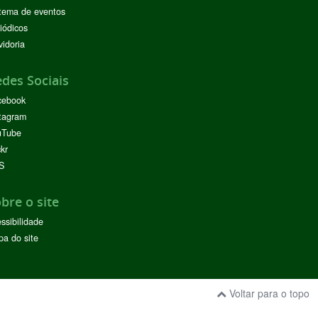
tema de eventos
iódicos
idoria
des Sociais
cebook
tagram
uTube
ckr
S
bre o site
ssibilidade
a do site
Voltar para o topo