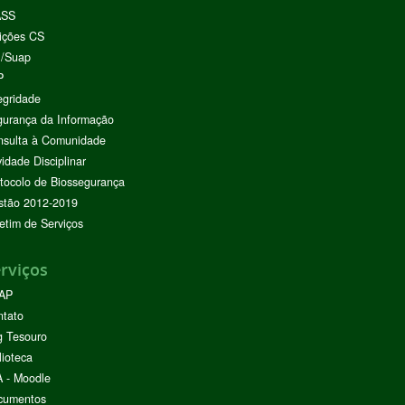
ASS
ições CS
I/Suap
P
egridade
urança da Informação
nsulta à Comunidade
vidade Disciplinar
tocolo de Biossegurança
stão 2012-2019
etim de Serviços
rviços
AP
ntato
g Tesouro
lioteca
 - Moodle
cumentos