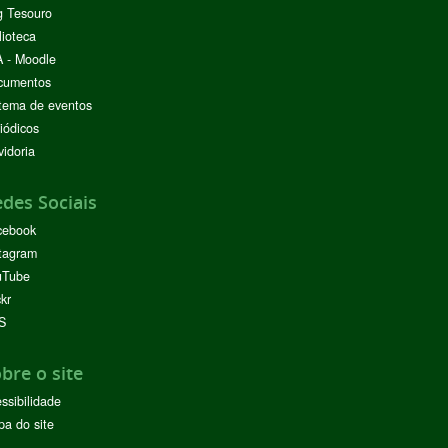
g Tesouro
lioteca
 - Moodle
cumentos
tema de eventos
iódicos
idoria
des Sociais
cebook
tagram
uTube
ckr
S
bre o site
ssibilidade
a do site