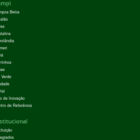
ampi
mpos Belos
alão
res
stalina
rolândia
meri
rá
rinhos
sse
 Verde
ndade
taí
o de Inovação
tro de Referência
stitucional
tituição
egiados