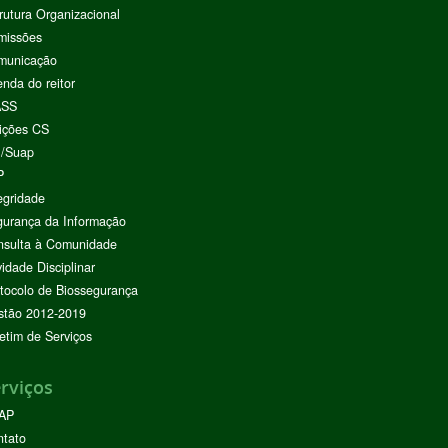
rutura Organizacional
missões
municação
nda do reitor
ASS
ições CS
I/Suap
P
egridade
urança da Informação
nsulta à Comunidade
vidade Disciplinar
tocolo de Biossegurança
stão 2012-2019
etim de Serviços
rviços
AP
ntato