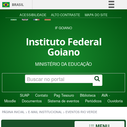
BRASIL
Simplifique!
ACESSIBILIDADE
ALTO CONTRASTE
MAPA DO SITE
Comunica BR
IF GOIANO
Participe
Instituto Federal
Acesso à informação
Goiano
Legislação
Canais
MINISTÉRIO DA EDUCAÇÃO
SUAP
Contato
Pag Tesouro
Biblioteca
AVA -
Moodle
Documentos
Sistema de eventos
Periódicos
Ouvidoria
PÁGINA INICIAL
>
E-MAIL INSTITUCIONAL
>
EVENTOS RIO VERDE
MENU