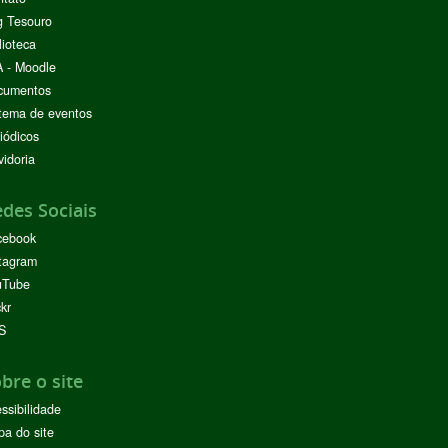
g Tesouro
lioteca
 - Moodle
cumentos
tema de eventos
iódicos
idoria
des Sociais
cebook
tagram
uTube
ckr
S
bre o site
ssibilidade
a do site