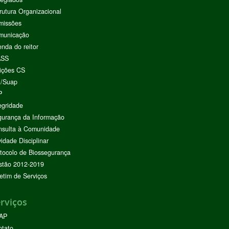
rutura Organizacional
missões
municação
nda do reitor
ASS
ições CS
I/Suap
P
egridade
urança da Informação
nsulta à Comunidade
vidade Disciplinar
tocolo de Biossegurança
stão 2012-2019
etim de Serviços
rviços
AP
ntato