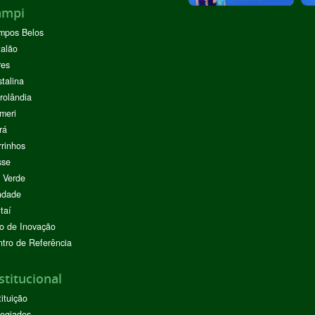
ampi
mpos Belos
alão
res
stalina
rolândia
meri
rá
rinhos
sse
 Verde
ndade
taí
o de Inovação
tro de Referência
stitucional
tituição
egiados