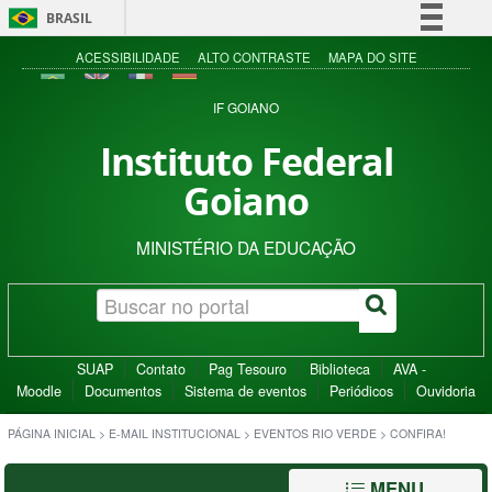
BRASIL
Simplifique!
ACESSIBILIDADE
ALTO CONTRASTE
MAPA DO SITE
Comunica BR
IF GOIANO
Participe
Instituto Federal
Acesso à informação
Goiano
Legislação
Canais
MINISTÉRIO DA EDUCAÇÃO
SUAP
Contato
Pag Tesouro
Biblioteca
AVA -
Moodle
Documentos
Sistema de eventos
Periódicos
Ouvidoria
PÁGINA INICIAL
>
E-MAIL INSTITUCIONAL
>
EVENTOS RIO VERDE
>
CONFIRA!
MENU