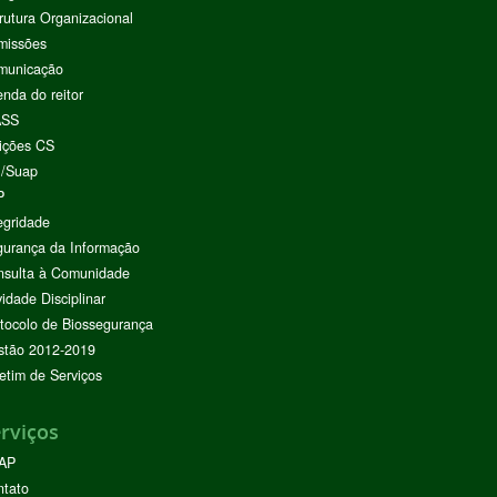
rutura Organizacional
missões
municação
nda do reitor
ASS
ições CS
I/Suap
P
egridade
urança da Informação
nsulta à Comunidade
vidade Disciplinar
tocolo de Biossegurança
stão 2012-2019
etim de Serviços
rviços
AP
ntato