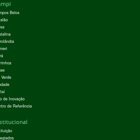
ampi
mpos Belos
alão
res
stalina
rolândia
meri
rá
rinhos
sse
 Verde
ndade
taí
o de Inovação
tro de Referência
stitucional
tituição
egiados