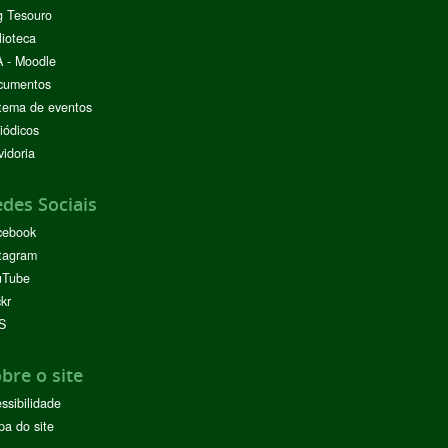
g Tesouro
lioteca
 - Moodle
cumentos
tema de eventos
iódicos
idoria
des Sociais
cebook
tagram
uTube
ckr
S
bre o site
ssibilidade
a do site