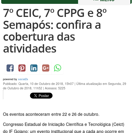
7º CEIC, 7º CPPG e 8º
Semapós: confira a
cobertura das
atividades
powered by
social2s
Publicado: Quarta, 10 de Outubro de 2018, 15h07
|
Última atualização em Segunda, 29
de Outubro de 2018, 11h52
|
Acessos: 5225
Os eventos aconteceram entre 22 e 26 de outubro.
Congresso Estadual de Iniciação Científica e Tecnológica (Ceict)
do IF Goiano: um evento institucional que a cada ano ocorre em