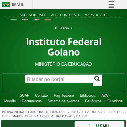
BRASIL
Simplifique!
ACESSIBILIDADE
ALTO CONTRASTE
MAPA DO SITE
Comunica BR
IF GOIANO
Participe
Instituto Federal
Acesso à informação
Goiano
Legislação
Canais
MINISTÉRIO DA EDUCAÇÃO
SUAP
Contato
Pag Tesouro
Biblioteca
AVA -
Moodle
Documentos
Sistema de eventos
Periódicos
Ouvidoria
PÁGINA INICIAL
>
E-MAIL INSTITUCIONAL
>
EVENTOS RIO VERDE
>
7º CEIC, 7º CPPG
E 8º SEMAPÓS: CONFIRA A COBERTURA DAS ATIVIDADES
MENU