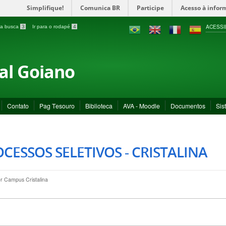
Simplifique!
Comunica BR
Participe
Acesso à infor
ACESSI
a a busca
3
Ir para o rodapé
4
ral Goiano
Contato
Pag Tesouro
Biblioteca
AVA - Moodle
Documentos
Sis
CESSOS SELETIVOS - CRISTALINA
or
Campus Cristalina