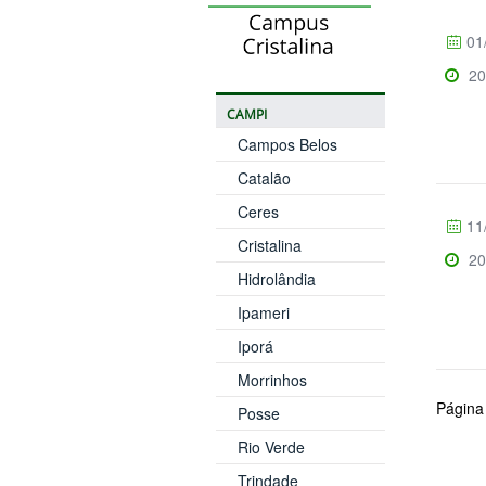
01
20
CAMPI
Campos Belos
Catalão
Ceres
11
Cristalina
20
Hidrolândia
Ipameri
Iporá
Morrinhos
Página
Posse
Rio Verde
Trindade