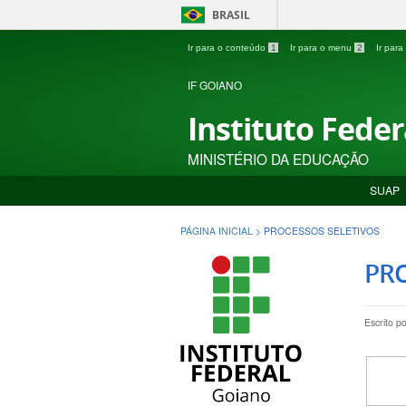
BRASIL
Ir para o conteúdo
1
Ir para o menu
2
Ir par
IF GOIANO
Instituto Fede
MINISTÉRIO DA EDUCAÇÃO
SUAP
PÁGINA INICIAL
>
PROCESSOS SELETIVOS
PRO
Escrito p