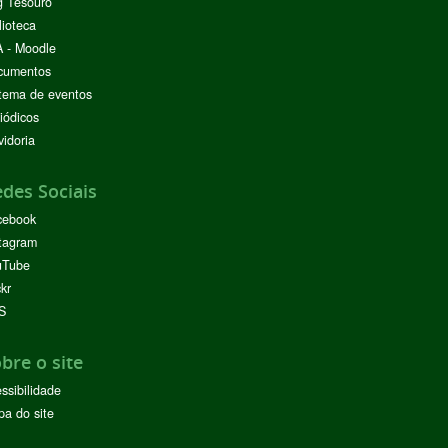
g Tesouro
lioteca
 - Moodle
cumentos
tema de eventos
iódicos
idoria
des Sociais
cebook
tagram
uTube
ckr
S
bre o site
ssibilidade
a do site