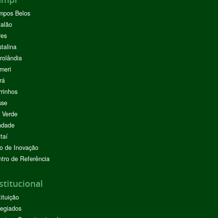
mpos Belos
alão
res
stalina
rolândia
meri
rá
rinhos
sse
 Verde
ndade
taí
o de Inovação
tro de Referência
stitucional
tituição
egiados