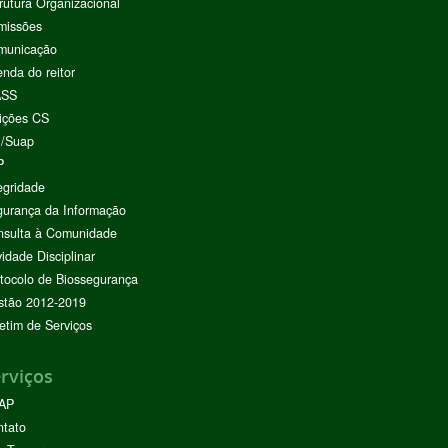
rutura Organizacional
missões
municação
nda do reitor
ASS
ições CS
I/Suap
P
egridade
urança da Informação
nsulta à Comunidade
vidade Disciplinar
tocolo de Biossegurança
stão 2012-2019
etim de Serviços
rviços
AP
ntato