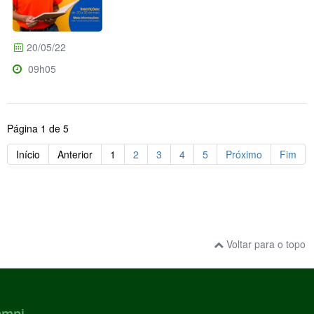
20/05/22
09h05
Página 1 de 5
Início
Anterior
1
2
3
4
5
Próximo
Fim
Voltar para o topo
ampi