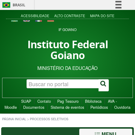
BRASIL
Simplifique!
ACESSIBILIDADE
ALTO CONTRASTE
MAPA DO SITE
Comunica BR
IF GOIANO
Participe
Instituto Federal
Acesso à informação
Goiano
Legislação
Canais
MINISTÉRIO DA EDUCAÇÃO
SUAP
Contato
Pag Tesouro
Biblioteca
AVA -
Moodle
Documentos
Sistema de eventos
Periódicos
Ouvidoria
PÁGINA INICIAL
>
PROCESSOS SELETIVOS
MENU