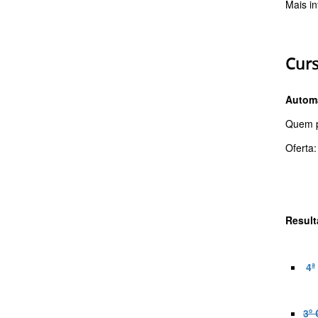
Mais i
Curs
Automa
Quem p
Oferta
Resul
4ª
3º