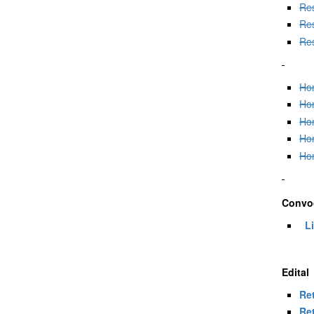
Res
Res
Res
Hom
Ho
Hom
Hom
Hom
Convoc
Li
Edital
Ret
Ret