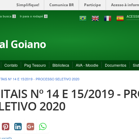
Simplifique!
Comunica BR
Participe
Acesso à infor
ACESSI
a a busca
3
Ir para o rodapé
4
ral Goiano
Contato
Pag Tesouro
Biblioteca
AVA - Moodle
Documentos
Sis
ITAIS Nº 14 E 15/2019 - PROCESSO SELETIVO 2020
ITAIS Nº 14 E 15/2019 - 
LETIVO 2020
y
social2s