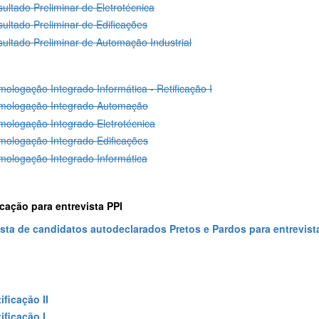
ultado Preliminar de Eletrotécnica
ultado Preliminar de Edificações
ultado Preliminar de Automação Industrial
ologação Integrado Informática - Retificação I
mologação Integrado Automação
ologação Integrado Eletrotécnica
ologação Integrado Edificações
ologação Integrado Informática
ação para entrevista PPI
sta de candidatos autodeclarados Pretos e Pardos para entrevist
ificação II
ificação I