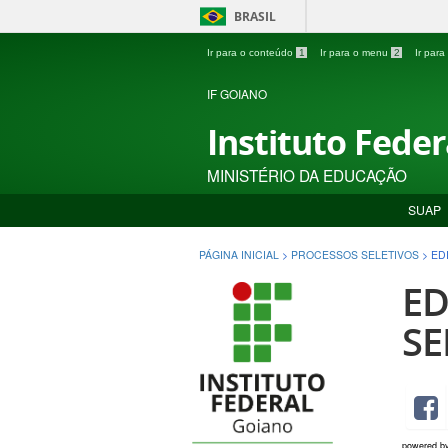
BRASIL
Ir para o conteúdo
1
Ir para o menu
2
Ir par
IF GOIANO
Instituto Fede
MINISTÉRIO DA EDUCAÇÃO
SUAP
PÁGINA INICIAL
>
PROCESSOS SELETIVOS
>
ED
ED
SE
powered b