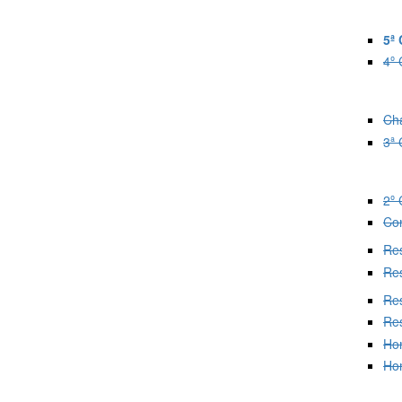
5ª
4º
Cha
3ª 
2º 
Co
Res
Res
Res
Res
Ho
Ho