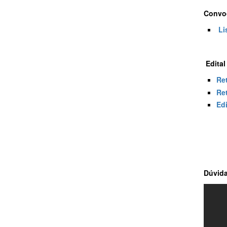
Convoc
Li
Edital
Ret
Ret
Ed
Dúvida