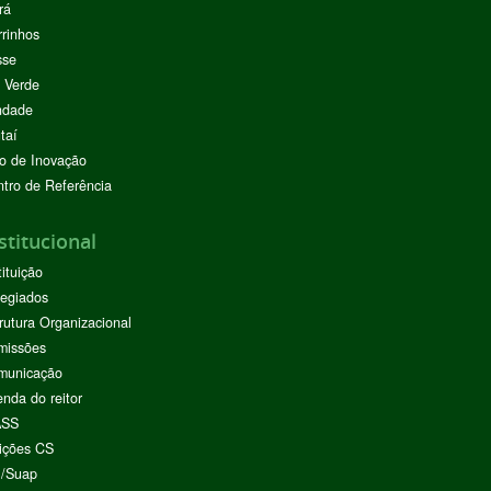
rá
rinhos
sse
 Verde
ndade
taí
o de Inovação
tro de Referência
stitucional
tituição
egiados
rutura Organizacional
missões
municação
nda do reitor
ASS
ições CS
I/Suap