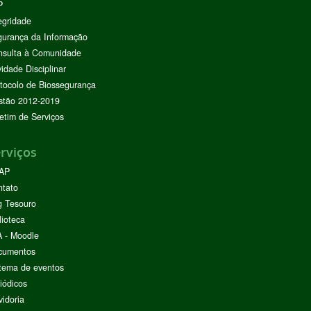
P
egridade
urança da Informação
nsulta à Comunidade
vidade Disciplinar
tocolo de Biossegurança
stão 2012-2019
etim de Serviços
rviços
AP
ntato
g Tesouro
lioteca
 - Moodle
cumentos
tema de eventos
iódicos
idoria