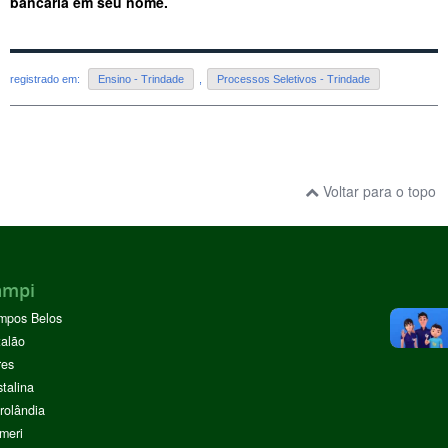
bancária em seu nome.
registrado em:
Ensino - Trindade
,
Processos Seletivos - Trindade
Voltar para o topo
ampi
mpos Belos
alão
res
stalina
rolândia
meri