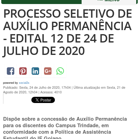
PROCESSO SELETIVO DE
AUXÍLIO PERMANÊNCIA
- EDITAL 12 DE 24 DE
JULHO DE 2020
powered by
social2s
Publicado: Sexta, 24 de Julho de 2020, 17h04
|
Última atualização em Sexta, 21 de
Agosto de 2020, 12h04
|
Acessos: 4010
Dispõe sobre a concessão de Auxílio Permanência
para os discentes do Campus Trindade, em
conformidade com a Política de Assistência
Estudantil do IF Goiano.