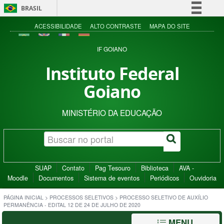
BRASIL
Simplifique!
ACESSIBILIDADE
ALTO CONTRASTE
MAPA DO SITE
Comunica BR
IF GOIANO
Participe
Instituto Federal
Acesso à informação
Goiano
Legislação
Canais
MINISTÉRIO DA EDUCAÇÃO
SUAP
Contato
Pag Tesouro
Biblioteca
AVA -
Moodle
Documentos
Sistema de eventos
Periódicos
Ouvidoria
PÁGINA INICIAL
>
PROCESSOS SELETIVOS
>
PROCESSO SELETIVO DE AUXÍLIO
PERMANÊNCIA - EDITAL 12 DE 24 DE JULHO DE 2020
MENU